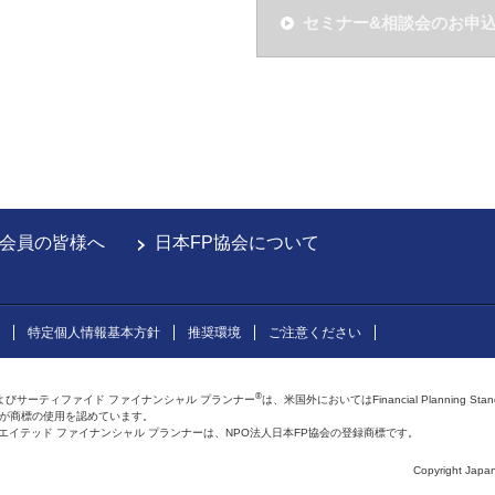
セミナー&相談会のお申
会員の皆様へ
日本FP協会について
特定個人情報基本方針
推奨環境
ご注意ください
®
よびサーティファイド ファイナンシャル プランナー
は、米国外においてはFinancial Planning Sta
会が商標の使用を認めています。
およびアフィリエイテッド ファイナンシャル プランナーは、NPO法人日本FP協会の登録商標です。
Copyright Japan