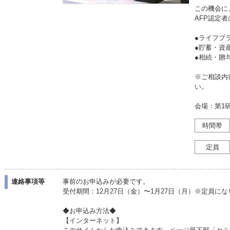
この機会に
AFP認定
●ライフプ
●貯蓄・資
●相続・
※ご相談内
い。
会場：第1
時間帯
定員
連絡事項等
事前のお申込みが必要です。
受付期間：12月27日（金）〜1月27日（月）※定員に
◆お申込み方法◆
【インターネット】