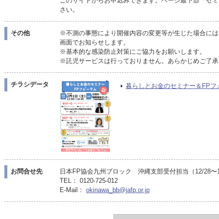
このサイトからお申込みできます。ページ最下部「セミ
さい。
その他
※不測の事態により開催内容の変更等が生じた場合には
画面でお知らせします。
※基本的な感染防止対策にご協力をお願いします。
※託児サービスは行っておりません。あらかじめご了承
チラシデータ
暮らしとお金のセミナー＆FPフォー
お問合せ先
日本FP協会九州ブロック 沖縄支部受付担当（12/28〜1/5
TEL： 0120-725-012
E-Mail：
okinawa_bb@jafp.or.jp