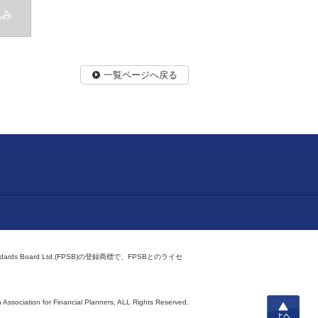
込み
一覧ページへ戻る
ndards Board Ltd.(FPSB)の登録商標で、FPSBとのライセ
上へ
 Association for Financial Planners,
ALL Rights Reserved.