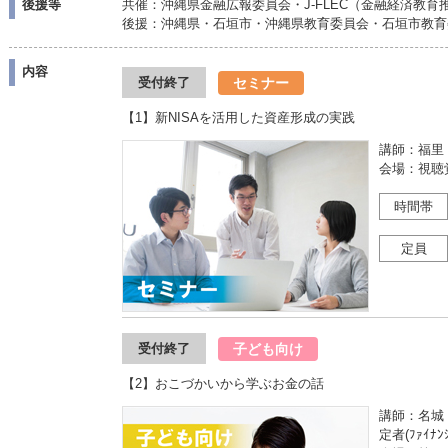
後援等
共催：沖縄県金融広報委員会・J-FLEC（金融経済教育
後援：沖縄県・石垣市・沖縄県教育委員会・石垣市教育
内容
セミナー
受付終了
【1】新NISAを活用した資産形成の実践
講師：福里 綾
会場：視聴
時間帯
定員
子ども向け
受付終了
【2】おこづかいから学ぶお金の話
講師：名城 
定者(ﾌｧｲﾅﾝｼ