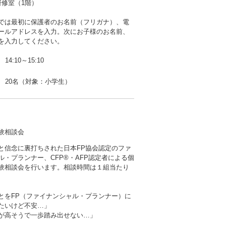
研修室（1階）
では最初に保護者のお名前（フリガナ）、電
ールアドレスを入力。次にお子様のお名前、
を入力してください。
14:10～15:10
20名（対象：小学生）
験相談会
と信念に裏打ちされた日本FP協会認定のファ
ル・プランナー、CFP®・AFP認定者による個
験相談会を行います。相談時間は１組当たり
とをFP（ファイナンシャル・プランナー）に
たいけど不安…」
が高そうで一歩踏み出せない…」