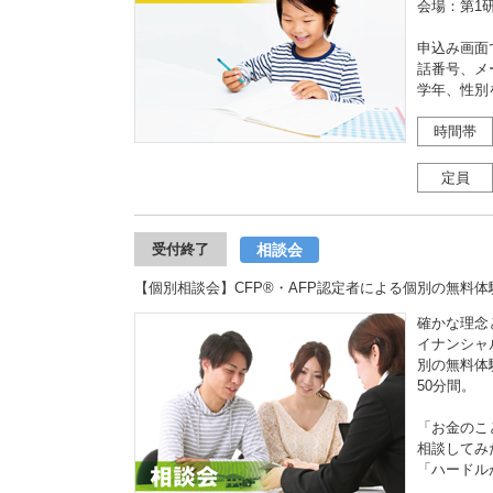
会場：第1
申込み画面
話番号、メ
学年、性別
時間帯
定員
相談会
受付終了
【個別相談会】CFP®・AFP認定者による個別の無料体
確かな理念
イナンシャ
別の無料体
50分間。
「お金のこ
相談してみ
「ハードル