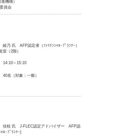
推進機構）
委員会
乃 氏 AFP認定者（ﾌｧｲﾅﾝｼｬﾙ･ﾌﾟﾗﾝﾅｰ）
覚室（2階）
14:10～15:10
40名（対象：一般）
佳枝 氏 J-FLEC認定アドバイザー AFP認
ｬﾙ･ﾌﾟﾗﾝﾅｰ)