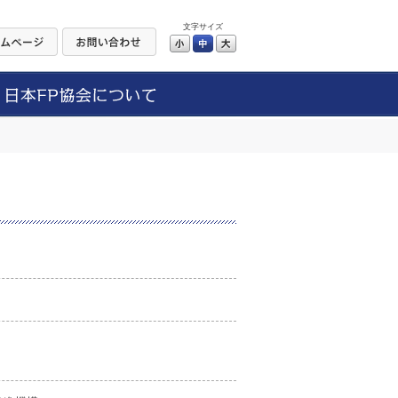
文字サイズ
小
中
大