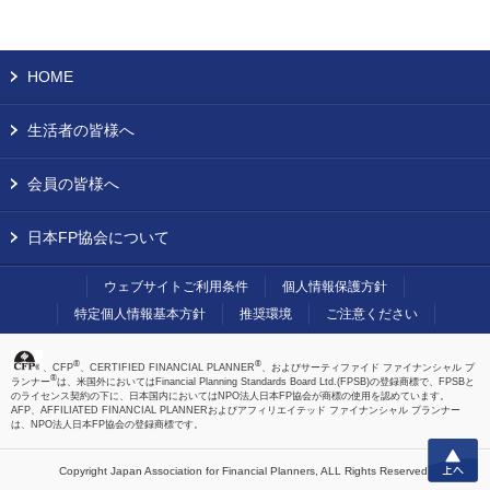
HOME
生活者の皆様へ
会員の皆様へ
日本FP協会について
ウェブサイトご利用条件
個人情報保護方針
特定個人情報基本方針
推奨環境
ご注意ください
®
®
、CFP
、CERTIFIED FINANCIAL PLANNER
、およびサーティファイド ファイナンシャル プ
®
ランナー
は、米国外においてはFinancial Planning Standards Board Ltd.(FPSB)の登録商標で、FPSBと
のライセンス契約の下に、日本国内においてはNPO法人日本FP協会が商標の使用を認めています。
AFP、AFFILIATED FINANCIAL PLANNERおよびアフィリエイテッド ファイナンシャル プランナー
は、NPO法人日本FP協会の登録商標です。
上へ
Copyright Japan Association for Financial Planners,
ALL Rights Reserved.