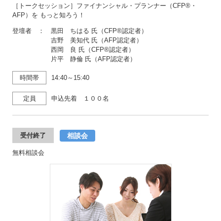
［トークセッション］ファイナンシャル・プランナー（CFP®・
AFP）を もっと知ろう！
登壇者 ： 黒田 ちはる 氏（CFP®認定者）
吉野 美知代 氏（AFP認定者）
西岡 良 氏（CFP®認定者）
片平 静倫 氏（AFP認定者）
時間帯
14:40～15:40
定員
申込先着 １００名
相談会
受付終了
無料相談会