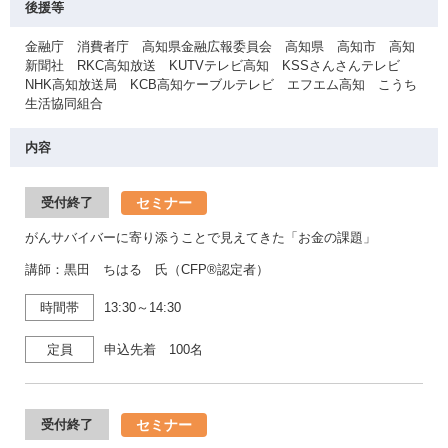
後援等
金融庁 消費者庁 高知県金融広報委員会 高知県 高知市 高知
新聞社 RKC高知放送 KUTVテレビ高知 KSSさんさんテレビ
NHK高知放送局 KCB高知ケーブルテレビ エフエム高知 こうち
生活協同組合
内容
セミナー
受付終了
がんサバイバーに寄り添うことで見えてきた「お金の課題」
講師：黒田 ちはる 氏（CFP®認定者）
時間帯
13:30～14:30
定員
申込先着 100名
セミナー
受付終了