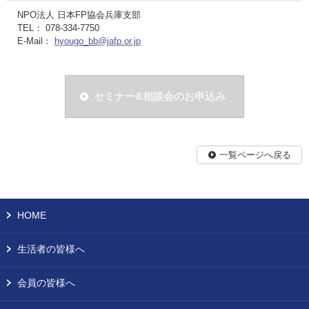
NPO法人 日本FP協会兵庫支部
TEL： 078-334-7750
E-Mail：
hyougo_bb@jafp.or.jp
セミナー&相談会のお申込み
一覧ページへ戻る
HOME
生活者の皆様へ
会員の皆様へ