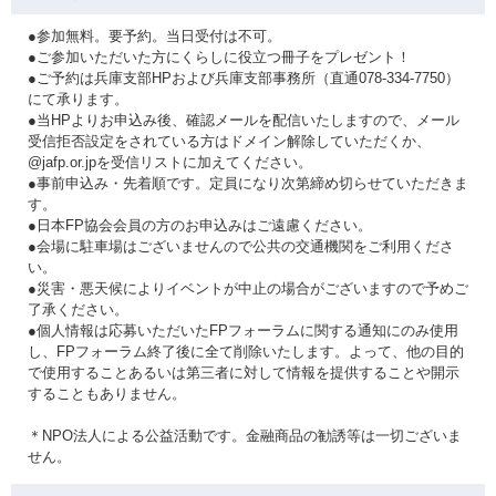
●参加無料。要予約。当日受付は不可。
●ご参加いただいた方にくらしに役立つ冊子をプレゼント！
●ご予約は兵庫支部HPおよび兵庫支部事務所（直通078-334-7750）
にて承ります。
●当HPよりお申込み後、確認メールを配信いたしますので、メール
受信拒否設定をされている方はドメイン解除していただくか、
@jafp.or.jpを受信リストに加えてください。
●事前申込み・先着順です。定員になり次第締め切らせていただきま
す。
●日本FP協会会員の方のお申込みはご遠慮ください。
●会場に駐車場はございませんので公共の交通機関をご利用くださ
い。
●災害・悪天候によりイベントが中止の場合がございますので予めご
了承ください。
●個人情報は応募いただいたFPフォーラムに関する通知にのみ使用
し、FPフォーラム終了後に全て削除いたします。よって、他の目的
で使用することあるいは第三者に対して情報を提供することや開示
することもありません。
＊NPO法人による公益活動です。金融商品の勧誘等は一切ございま
せん。