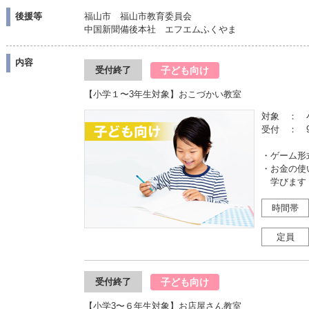
後援等
福山市 福山市教育委員会
中国新聞備後本社 エフエムふくやま
内容
子ども向け
受付終了
【小学１〜3年生対象】おこづかい教室
対象 ： 
受付 ： 
・ゲーム形
・お金の使
学びます
時間帯
定員
子ども向け
受付終了
【小学3〜６年生対象】お店屋さん教室