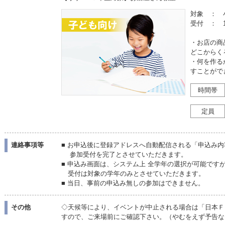
対象 ： 
受付 ： 1
・お店の商
どこからく
・何を作る
すことがで
時間帯
定員
連絡事項等
■ お申込後に登録アドレスへ自動配信される「申込み
参加受付を完了とさせていただきます。
■ 申込み画面は、システム上 全学年の選択が可能です
受付は対象の学年のみとさせていただきます。
■ 当日、事前の申込み無しの参加はできません。
その他
◇天候等により、イベントが中止される場合は「日本Ｆ
すので、ご来場前にご確認下さい。（やむをえず予告な