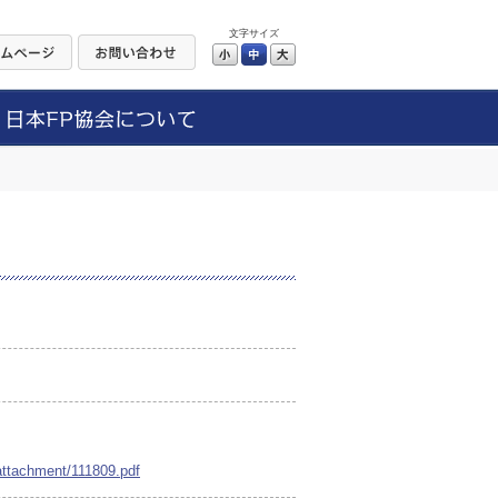
文字サイズ
小
中
大
attachment/111809.pdf