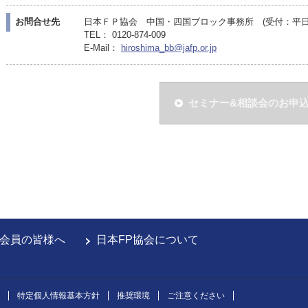
お問合せ先
日本ＦＰ協会 中国・四国ブロック事務所 (受付：平日10:
TEL： 0120-874-009
E-Mail：
hiroshima_bb@jafp.or.jp
セミナー&相談会のお申
会員の皆様へ
日本FP協会について
特定個人情報基本方針
推奨環境
ご注意ください