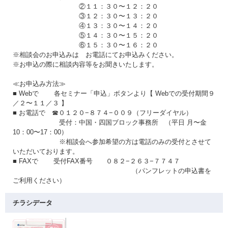
②１１：３０〜１２：２０
③１２：３０〜１３：２０
④１３：３０〜１４：２０
⑤１４：３０〜１５：２０
⑥１５：３０〜１６：２０
※相談会のお申込みは お電話にてお申込みください。
※お申込の際に相談内容等をお聞きいたします。
≪お申込み方法≫
■ Webで 各セミナー「申込」ボタンより【 Webでの受付期間９
／２〜１１／３ 】
■ お電話で ☎０１２０−８７４−００９（フリーダイヤル）
受付：中国・四国ブロック事務所 （平日 月〜金
10：00〜17：00）
※相談会へ参加希望の方は電話のみの受付とさせて
いただいております。
■ FAXで 受付FAX番号 ０８２−２６３−７７４７
（パンフレットの申込書を
ご利用ください）
チラシデータ