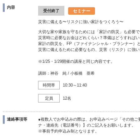
内容
セミナー
受付終了
災害に備える〜リスクに強い家計をつくろう〜
大切な家や家族を守るためには「家計の防災」も必要で
災害時に必要なお金はどれくらい？準備はどうすればい
家計の防災を、FP（ファイナンシャル・プランナー）
災害に備えるために必要なもの、災害（リスク）に強い
※1/25・1/29開催の講座と同じ内容です。
講師：神谷 純 / 小板橋 亜希
時間帯
10:30～11:40
定員
12名
連絡事項等
●複数人でお申込みの際は、お申込みページ「その他ご
ナ・連絡先（電話番号）】のご記入をお願いします。
※事前予約申込み制となります。