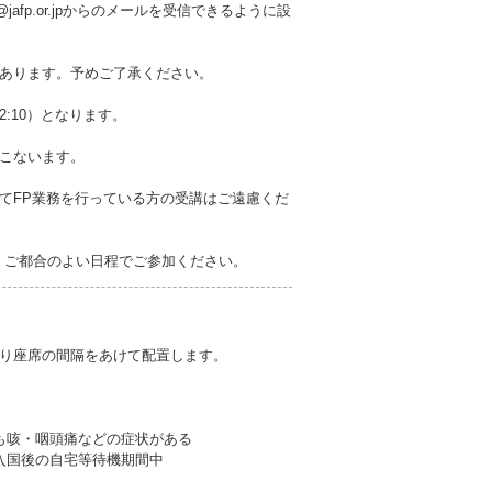
jafp.or.jpからのメールを受信できるように設
あります。予めご了承ください。
12:10）となります。
こないます。
てFP業務を行っている方の受講はご遠慮くだ
です。ご都合のよい日程でご参加ください。
り座席の間隔をあけて配置します。
も咳・咽頭痛などの症状がある
入国後の自宅等待機期間中