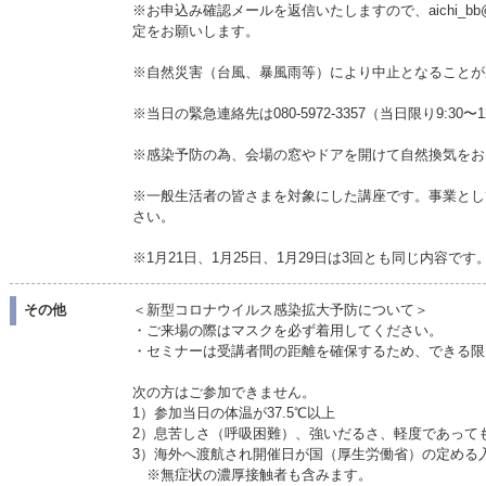
※お申込み確認メールを返信いたしますので、aichi_bb@
定をお願いします。
※自然災害（台風、暴風雨等）により中止となることが
※当日の緊急連絡先は080-5972-3357（当日限り9:30〜
※感染予防の為、会場の窓やドアを開けて自然換気をお
※一般生活者の皆さまを対象にした講座です。事業とし
さい。
※1月21日、1月25日、1月29日は3回とも同じ内容
その他
＜新型コロナウイルス感染拡大予防について＞
・ご来場の際はマスクを必ず着用してください。
・セミナーは受講者間の距離を確保するため、できる限
次の方はご参加できません。
1）参加当日の体温が37.5℃以上
2）息苦しさ（呼吸困難）、強いだるさ、軽度であって
3）海外へ渡航され開催日が国（厚生労働省）の定める
※無症状の濃厚接触者も含みます。