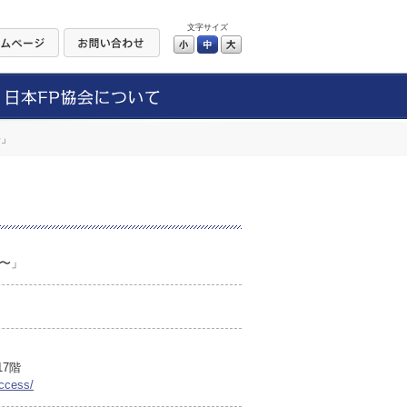
文字サイズ
小
中
大
〜」
〜」
17階
access/