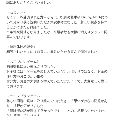
誠にありがとうございました。
（セミナー）
セミナーを受講された方々からは、投資の基本やiDeCoとNISAにつ
いて分かり易く説明いただき大変参考になった、新しい視点を持つ
ことができたと好評でした。
２年連続開催となりましたが、来場者数も大幅に増えスタッフ一同
喜んでおります。
（無料体験相談会）
相談された方々には非常にご満足いただき喜んで頂けました。
（おこづかいゲーム）
満員御礼に近い盛況ぶりでした。
お子様には、ゲームを楽しんでいただけたばかりではなく、お金の
使い方やおこづかい帳の
付け方、お金の大切さを学んでいただけたようで、大変嬉しく思っ
ております。
（ライフプランゲーム）
難しい問題に真剣に取り組んでいただき、「思いがけない問題があ
り、視野が広がりました。」
「興味深い話が聞けて良かったです。」とのご感想もいただけたこ
とに感謝しております。