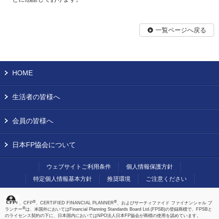
一覧ページへ戻る
HOME
生活者の皆様へ
会員の皆様へ
日本FP協会について
ウェブサイトご利用条件
個人情報保護方針
特定個人情報基本方針
推奨環境
ご注意ください
®
®
、CFP
、CERTIFIED FINANCIAL PLANNER
、およびサーティファイド ファイナンシャル プ
®
ランナー
は、米国外においてはFinancial Planning Standards Board Ltd.(FPSB)の登録商標で、FPSBと
のライセンス契約の下に、日本国内においてはNPO法人日本FP協会が商標の使用を認めています。