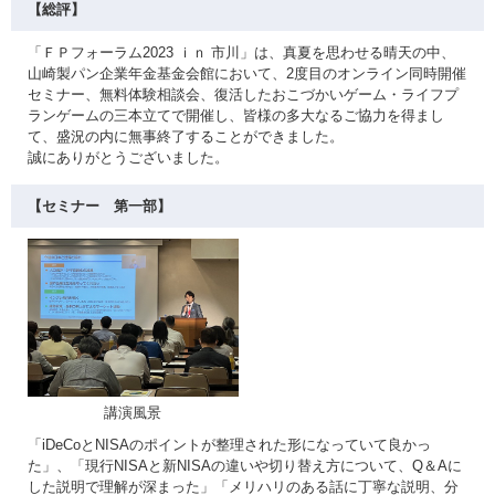
【総評】
「ＦＰフォーラム2023 ｉｎ 市川」は、真夏を思わせる晴天の中、
山崎製パン企業年金基金会館において、2度目のオンライン同時開催
セミナー、無料体験相談会、復活したおこづかいゲーム・ライフプ
ランゲームの三本立てで開催し、皆様の多大なるご協力を得まし
て、盛況の内に無事終了することができました。
誠にありがとうございました。
【セミナー 第一部】
講演風景
「iDeCoとNISAのポイントが整理された形になっていて良かっ
た」、「現行NISAと新NISAの違いや切り替え方について、Q＆Aに
した説明で理解が深まった」「メリハリのある話に丁寧な説明、分