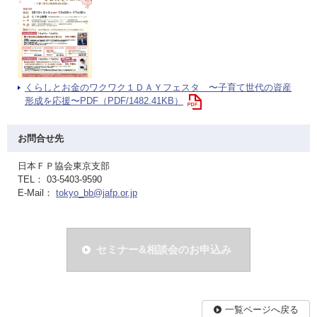
くらしとお金のワクワク１ＤＡＹフェスタ 〜子育て世代の資産
形成を応援〜PDF（PDF/1482.41KB）
お問合せ先
日本ＦＰ協会東京支部
TEL： 03-5403-9590
E-Mail：
tokyo_bb@jafp.or.jp
セミナー&相談会のお申込み
一覧ページへ戻る