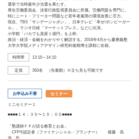
選挙で当時最年少当選を果たす。
厚生労働委員会、決算行政監視委員会に所属。労働問題を専門に、
特にニート・フリーター問題など若年者雇用の環境改善に尽力。
現在、TBS「サンデージャポン」、日本テレビ「幸せ!ボンビーガー
ル」、ラジオ日経「マーケットプレス」などに出演。
小学館「バカでも資産１億円」を上梓。
政治・経済・金融をわかりやく解説する。2016年4月から慶應義塾
大学大学院メディアデザイン研究科後期博士課程に在籍。
時間帯
13:10～14:10
定員
350名 （先着順）※立ち見も可能です
セミナー
お申込み不要
ミニセミナー１
■■■■１４：３５〜１５：００■■■■
「塾講師ＦＰが語る教育とお金」
CFP®認定者（ファイナンシャル・プランナー） 後藤 高
浩 氏