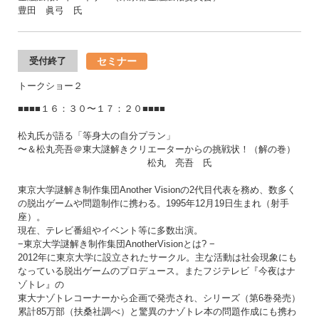
豊田 眞弓 氏
セミナー
受付終了
トークショー２
■■■■１６：３０〜１７：２０■■■■
松丸氏が語る「等身大の自分プラン」
〜＆松丸亮吾＠東大謎解きクリエーターからの挑戦状！（解の巻）
松丸 亮吾 氏
東京大学謎解き制作集団Another Visionの2代目代表を務め、数多く
の脱出ゲームや問題制作に携わる。1995年12月19日生まれ（射手
座）。
現在、テレビ番組やイベント等に多数出演。
−東京大学謎解き制作集団AnotherVisionとは? −
2012年に東京大学に設立されたサークル。主な活動は社会現象にも
なっている脱出ゲームのプロデュース。またフジテレビ『今夜はナ
ゾトレ』の
東大ナゾトレコーナーから企画で発売され、シリーズ（第6巻発売）
累計85万部（扶桑社調べ）と驚異のナゾトレ本の問題作成にも携わ