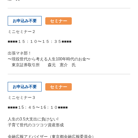
セミナー
お申込み不要
ミニセミナー２
■■■■１５：１０〜１５：３５■■■■
出張マネ部！
〜現役世代から考える人生100年時代のお金〜
東京証券取引所 森元 憲介 氏
セミナー
お申込み不要
ミニセミナー３
■■■■１5：４５〜１6：１０■■■■
人生の3.5大支出に負けない!
子育て世代のコツコツ資産形成
金融広報アドバイザー（東京都金融広報委員会）