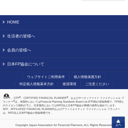
HOME
生活者の皆様へ
会員の皆様へ
日本FP協会について
ウェブサイトご利用条件
個人情報保護方針
特定個人情報基本方針
推奨環境
ご注意ください
®
®
、CFP
、CERTIFIED FINANCIAL PLANNER
、およびサーティファイド ファイナンシャル プ
®
ランナー
は、米国外においてはFinancial Planning Standards Board Ltd.(FPSB)の登録商標で、FPSBと
のライセンス契約の下に、日本国内においてはNPO法人日本FP協会が商標の使用を認めています。
AFP、AFFILIATED FINANCIAL PLANNERおよびアフィリエイテッド ファイナンシャル プランナー
は、NPO法人日本FP協会の登録商標です。
上へ
Copyright Japan Association for Financial Planners,
ALL Rights Reserved.