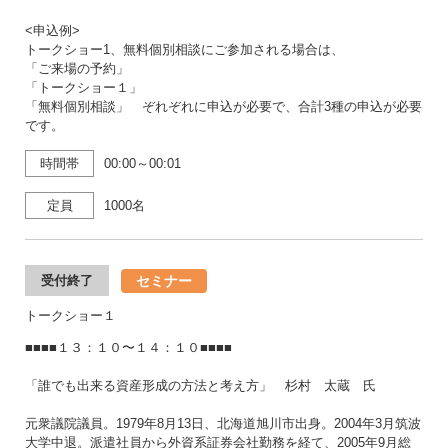
<申込例>
トークショー1、無料個別相談にご参加される場合は、
「ご来場の予約」
「トークショー１」
「無料個別相談」 ぞれぞれに申込が必要で、合計3種の申込が必要
です。
時間帯
00:00～00:01
定員
1000名
セミナー
受付終了
トークショー１
■■■■１３：１０〜１４：１０■■■■
「誰でも出来る資産形成の方法と考え方」 杉村 太蔵 氏
元衆議院議員。1979年8月13日、北海道旭川市出身。2004年3月筑波
大学中退。派遣社員から外資系証券会社勤務を経て、2005年9月総