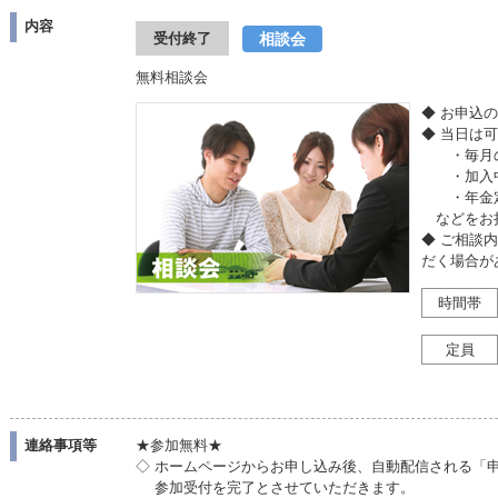
内容
相談会
受付終了
無料相談会
◆ お申込
◆ 当日は
・毎月の
・加入中
・年金定
などをお
◆ ご相談
だく場合が
時間帯
定員
連絡事項等
★参加無料★
◇ ホームページからお申し込み後、自動配信される「
参加受付を完了とさせていただきます。