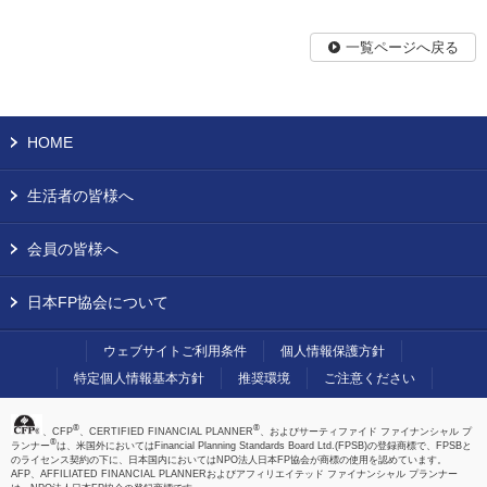
一覧ページへ戻る
HOME
生活者の皆様へ
会員の皆様へ
日本FP協会について
ウェブサイトご利用条件
個人情報保護方針
特定個人情報基本方針
推奨環境
ご注意ください
®
®
、CFP
、CERTIFIED FINANCIAL PLANNER
、およびサーティファイド ファイナンシャル プ
®
ランナー
は、米国外においてはFinancial Planning Standards Board Ltd.(FPSB)の登録商標で、FPSBと
のライセンス契約の下に、日本国内においてはNPO法人日本FP協会が商標の使用を認めています。
AFP、AFFILIATED FINANCIAL PLANNERおよびアフィリエイテッド ファイナンシャル プランナー