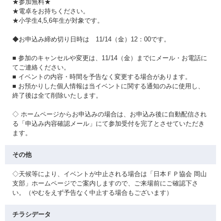
★参加無料★
★電卓をお持ちください。
★小学生4,5,6年生が対象です。
◆お申込み締め切り日時は 11/14（金）12：00です。
■ 参加のキャンセルや変更は、11/14（金）までにメール・お電話に
てご連絡ください。
■ イベントの内容・時間を予告なく変更する場合があります。
■ お預かりした個人情報は当イベントに関する通知のみに使用し、
終了後は全て削除いたします。
◇ ホームページからお申込みの場合は、お申込み後に自動配信され
る「申込み内容確認メール」にて参加受付を完了とさせていただき
ます。
その他
◇天候等により、イベントが中止される場合は「日本ＦＰ協会 岡山
支部」ホームページでご案内しますので、ご来場前にご確認下さ
い。（やむをえず予告なく中止する場合もございます）
チラシデータ