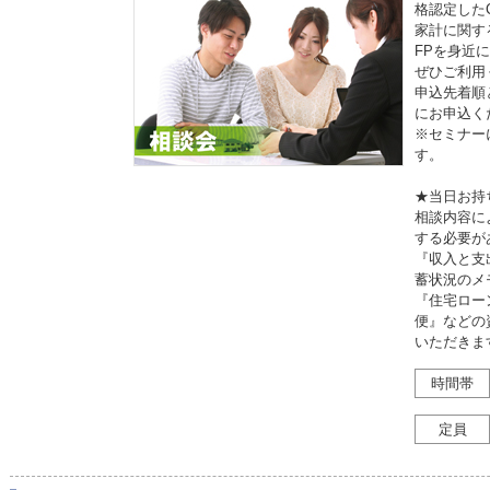
格認定したC
家計に関す
FPを身近
ぜひご利用
申込先着順
にお申込く
※セミナー
す。
★当日お持
相談内容に
する必要が
『収入と支
蓄状況のメ
『住宅ロー
便』などの
いただきま
時間帯
定員