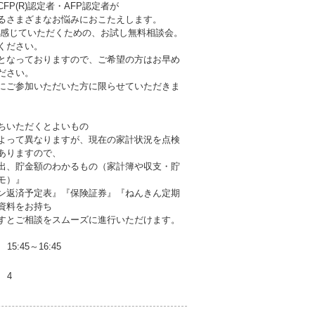
FP(R)認定者・AFP認定者が
るさまざまなお悩みにおこたえします。
に感じていただくための、お試し無料相談会。
ください。
となっておりますので、ご希望の方はお早め
ださい。
にご参加いただいた方に限らせていただきま
ちいただくとよいもの
よって異なりますが、現在の家計状況を点検
ありますので、
出、貯金額のわかるもの（家計簿や収支・貯
モ）』
ン返済予定表』『保険証券』『ねんきん定期
資料をお持ち
すとご相談をスムーズに進行いただけます。
15:45～16:45
4