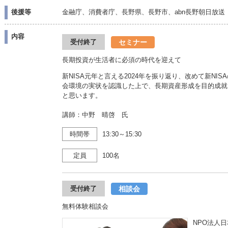
後援等
金融庁、消費者庁、長野県、長野市、abn長野朝日放送
内容
セミナー
受付終了
長期投資が生活者に必須の時代を迎えて
新NISA元年と言える2024年を振り返り、改めて新N
会環境の実状を認識した上で、長期資産形成を目的成就
と思います。
講師：中野 晴啓 氏
時間帯
13:30～15:30
定員
100名
相談会
受付終了
無料体験相談会
NPO法人