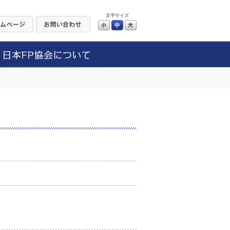
文字サイズ
小
中
大