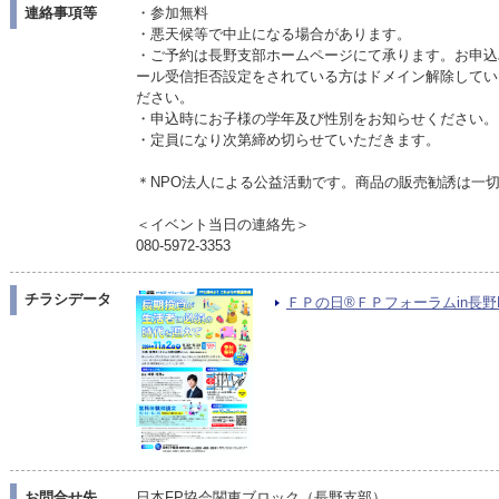
連絡事項等
・参加無料
・悪天候等で中止になる場合があります。
・ご予約は長野支部ホームページにて承ります。お申込
ール受信拒否設定をされている方はドメイン解除していただく
ださい。
・申込時にお子様の学年及び性別をお知らせください。
・定員になり次第締め切らせていただきます。
＊NPO法人による公益活動です。商品の販売勧誘は一
＜イベント当日の連絡先＞
080-5972-3353
チラシデータ
ＦＰの日®ＦＰフォーラムin長野PDF
お問合せ先
日本FP協会関東ブロック（長野支部）