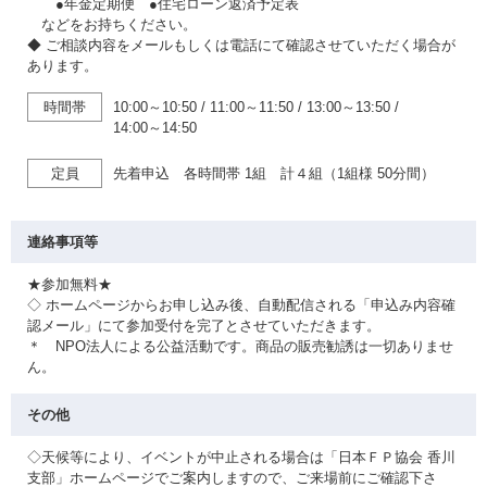
●年金定期便 ●住宅ローン返済予定表
などをお持ちください。
◆ ご相談内容をメールもしくは電話にて確認させていただく場合が
あります。
時間帯
10:00～10:50
/
11:00～11:50
/
13:00～13:50
/
14:00～14:50
定員
先着申込 各時間帯 1組 計４組（1組様 50分間）
連絡事項等
★参加無料★
◇ ホームページからお申し込み後、自動配信される「申込み内容確
認メール」にて参加受付を完了とさせていただきます。
＊ NPO法人による公益活動です。商品の販売勧誘は一切ありませ
ん。
その他
◇天候等により、イベントが中止される場合は「日本ＦＰ協会 香川
支部」ホームページでご案内しますので、ご来場前にご確認下さ