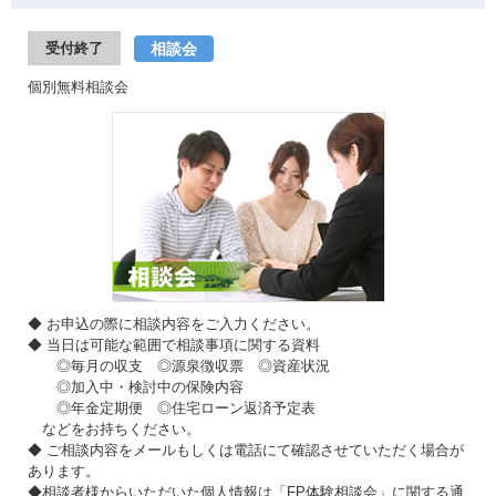
相談会
受付終了
個別無料相談会
◆ お申込の際に相談内容をご入力ください。
◆ 当日は可能な範囲で相談事項に関する資料
◎毎月の収支 ◎源泉徴収票 ◎資産状況
◎加入中・検討中の保険内容
◎年金定期便 ◎住宅ローン返済予定表
などをお持ちください。
◆ ご相談内容をメールもしくは電話にて確認させていただく場合が
あります。
◆相談者様からいただいた個人情報は「FP体験相談会」に関する通