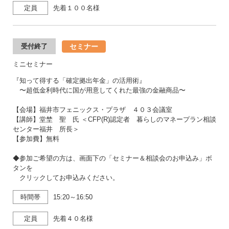
定員
先着１００名様
セミナー
受付終了
ミニセミナー
『知って得する「確定拠出年金」の活用術』
〜超低金利時代に国が用意してくれた最強の金融商品〜
【会場】福井市フェニックス・プラザ ４０３会議室
【講師】堂埜 聖 氏 ＜CFP(R)認定者 暮らしのマネープラン相談
センター福井 所長＞
【参加費】無料
◆参加ご希望の方は、画面下の「セミナー＆相談会のお申込み」ボ
タンを
クリックしてお申込みください。
時間帯
15:20～16:50
定員
先着４０名様