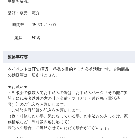
事情を解説。
講師：森元 憲介
時間帯
15:30～17:00
定員
50名
連絡事項等
本イベントはFPの普及・啓発を目的とした公益活動です。金融商品
の勧誘等は一切ありません。
★お願い★
・相談会の複数人でお申込みの際は、お申込みページ「その他ご要
望」に代表者以外の方の【お名前・フリガナ・連絡先（電話番
号）】のご記入をお願いします。
・ご相談内容詳細の記入をお願いします。
（例：相談したい事、気になっている事、お申込みのきっかけ、家
族構成など ※相談内容に応じて）
未記入の場合、ご連絡させていただく場合がございます。