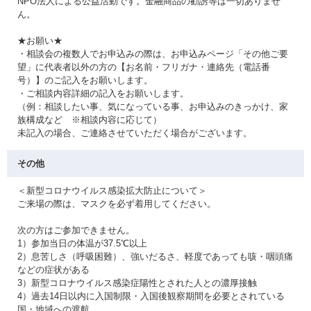
NPO法人による公益活動です。金融商品の勧誘等は一切ありませ
ん。
★お願い★
・相談会の複数人でお申込みの際は、お申込みページ「その他ご要
望」に代表者以外の方の【お名前・フリガナ・連絡先（電話番
号）】のご記入をお願いします。
・ご相談内容詳細の記入をお願いします。
（例：相談したい事、気になっている事、お申込みのきっかけ、家
族構成など ※相談内容に応じて）
未記入の場合、ご連絡させていただく場合がございます。
その他
＜新型コロナウイルス感染拡大防止について＞
ご来場の際は、マスクを必ず着用してください。
次の方はご参加できません。
1）参加当日の体温が37.5℃以上
2）息苦しさ（呼吸困難）、強いだるさ、軽度であっても咳・咽頭痛
などの症状がある
3）新型コロナウイルス感染症陽性とされた人との濃厚接触
4）過去14日以内に入国制限・入国後観察期間を必要とされている
国・地域への渡航、