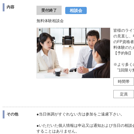
内容
相談会
受付終了
無料体験相談会
皆様のライ
の見直し、
のFP資格
料体験のた
【予約制】
※より多く
”1回限り
時間帯
定員
その他
●当日体調がすぐれない方は参加をご遠慮下さい。
●いただいた個人情報は申込又は通知および当日の相談
することはありません。