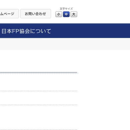
文字サイズ
小
中
大