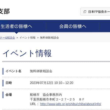
ミナー&相談会
イベント情報
無料体験相談会
イベント情報
イベント名
無料体験相談会
日時
2023年07月12日 10:10～12:20
会場
船橋市 協会事務所内
千葉県船橋市本町２−２７−２５ ８Ｆ
URL：
http://www.jafp.or.jp/shibu/chiba/about/info/