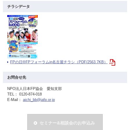
チラシデータ
FPの日®FPフォーラムin名古屋チラシ（PDF/2563.7KB）
お問合せ先
NPO法人日本FP協会 愛知支部
TEL： 0120-874-018
E-Mail：
aichi_bb@jafp.or.jp
セミナー&相談会のお申込み