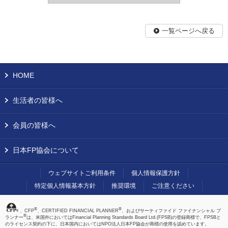
一覧ページへ戻る
HOME
生活者の皆様へ
会員の皆様へ
日本FP協会について
ウェブサイトご利用条件
個人情報保護方針
特定個人情報基本方針
推奨環境
ご注意ください
®
®
、CFP
、CERTIFIED FINANCIAL PLANNER
、およびサーティファイド ファイナンシャル プ
®
ランナー
は、米国外においてはFinancial Planning Standards Board Ltd.(FPSB)の登録商標で、FPSBと
のライセンス契約の下に、日本国内においてはNPO法人日本FP協会が商標の使用を認めています。