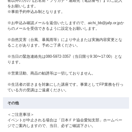
者以外の方の【お名前・フリガナ・連絡先（電話番号）】のご記入
をお願いします。
※事前予約申込み制となります。
※お申込み確認メールを返信いたしますので、aichi_bb@jafp.or.jpか
らのメールを受信できるように設定をお願いします。
※自然災害（台風、暴風雨等）により中止または実施内容変更とな
ることがあります。予めご了承ください。
※当日の緊急連絡先は080-5972-3357（当日限り9:30〜17:00）とな
ります。
※営業活動、商品の勧誘等は一切しておりません。
※生活者の皆さまを対象にした講座です。事業としてFP業務を行っ
ている方の受講はご遠慮ください。
その他
＜ご注意事項＞
イベントが中止される場合は「日本ＦＰ協会愛知支部」ホームペー
ジでご案内しますので、当日、必ずご確認下さい。