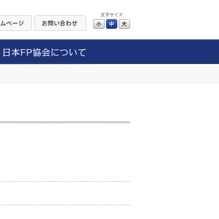
文字サイズ
小
中
大