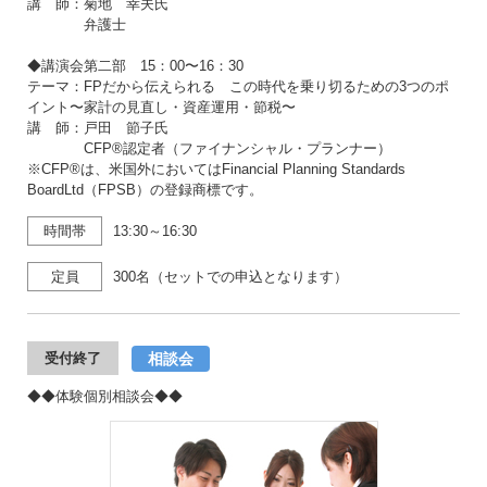
講 師：菊地 幸夫氏
弁護士
◆講演会第二部 15：00〜16：30
テーマ：FPだから伝えられる この時代を乗り切るための3つのポ
イント〜家計の見直し・資産運用・節税〜
講 師：戸田 節子氏
CFP®認定者（ファイナンシャル・プランナー）
※CFP®は、米国外においてはFinancial Planning Standards
BoardLtd（FPSB）の登録商標です。
時間帯
13:30～16:30
定員
300名（セットでの申込となります）
相談会
受付終了
◆◆体験個別相談会◆◆