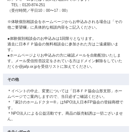
TEL：0120-874-251
（受付時間／平日10：00〜17：00）
※体験個別相談会をホームページからお申込みされる場合は「その
他ご要望欄」に具体的な相談内容をご記入ください。
●体験個別相談会のお申込みは1回限りとなります。
過去に日本ＦＰ協会の無料相談会に参加された方はご遠慮願いま
す。
●ホームページよりお申込みの方に確認メールを自動配信いたしま
す。メール受信拒否設定をされている方はドメイン解除をしていた
だくか@jafp.or.jpを受信リストに加えてください。
その他
＊イベントの中止、変更については「日本ＦＰ協会山形支部」ホー
ムページでご案内しますので、当日必ずご確認ください。
＊「家計のホームドクター®」はNPO法人日本FP協会の登録商標で
す。
＊NPO法人による公益活動です。商品の販売勧誘は一切ございませ
ん。
チラシデータ