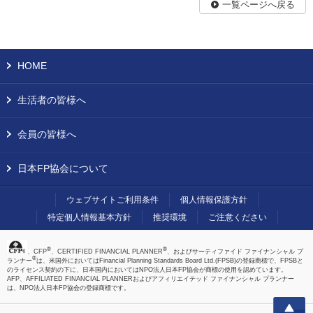
一覧ページへ戻る
HOME
生活者の皆様へ
会員の皆様へ
日本FP協会について
ウェブサイトご利用条件
個人情報保護方針
特定個人情報基本方針
推奨環境
ご注意ください
®
®
、CFP
、CERTIFIED FINANCIAL PLANNER
、およびサーティファイド ファイナンシャル プ
®
ランナー
は、米国外においてはFinancial Planning Standards Board Ltd.(FPSB)の登録商標で、FPSBと
のライセンス契約の下に、日本国内においてはNPO法人日本FP協会が商標の使用を認めています。
AFP、AFFILIATED FINANCIAL PLANNERおよびアフィリエイテッド ファイナンシャル プランナー
は、NPO法人日本FP協会の登録商標です。
上へ