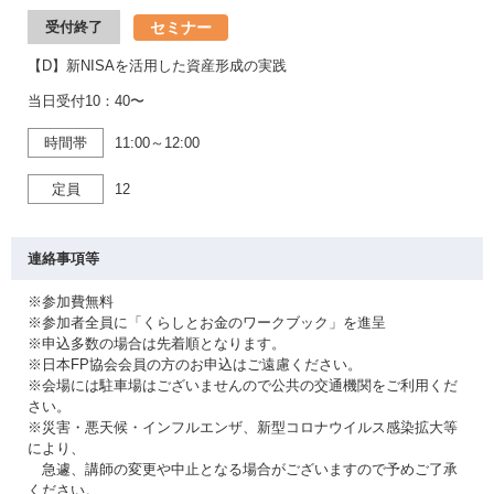
セミナー
受付終了
【D】新NISAを活用した資産形成の実践
当日受付10：40〜
時間帯
11:00～12:00
定員
12
連絡事項等
※参加費無料
※参加者全員に「くらしとお金のワークブック」を進呈
※申込多数の場合は先着順となります。
※日本FP協会会員の方のお申込はご遠慮ください。
※会場には駐車場はございませんので公共の交通機関をご利用くだ
さい。
※災害・悪天候・インフルエンザ、新型コロナウイルス感染拡大等
により、
急遽、講師の変更や中止となる場合がございますので予めご了承
ください。