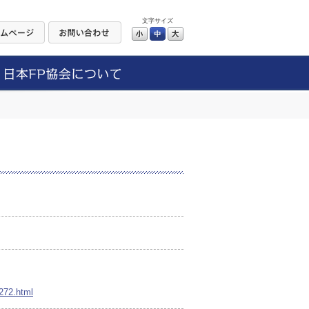
文字サイズ
小
中
大
0272.html