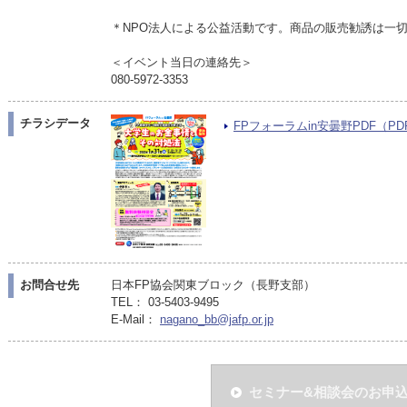
＊NPO法人による公益活動です。商品の販売勧誘は一
＜イベント当日の連絡先＞
080-5972-3353
チラシデータ
FPフォーラムin安曇野PDF（PDF/
お問合せ先
日本FP協会関東ブロック（長野支部）
TEL： 03-5403-9495
E-Mail：
nagano_bb@jafp.or.jp
セミナー&相談会のお申