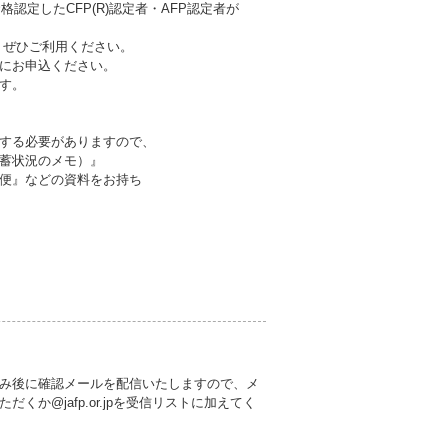
認定したCFP(R)認定者・AFP認定者が
。ぜひご利用ください。
にお申込ください。
す。
する必要がありますので、
蓄状況のメモ）』
便』などの資料をお持ち
み後に確認メールを配信いたしますので、メ
か@jafp.or.jpを受信リストに加えてく