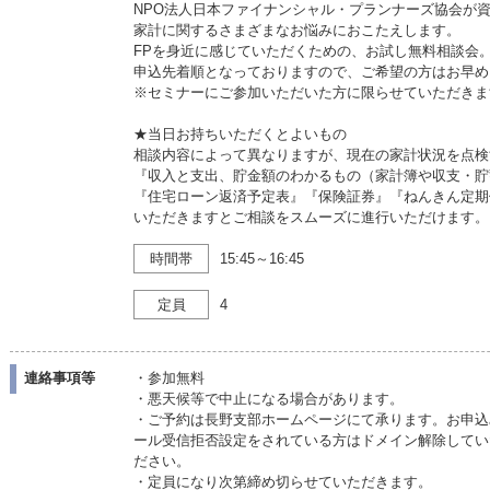
NPO法人日本ファイナンシャル・プランナーズ協会が資格
家計に関するさまざまなお悩みにおこたえします。
FPを身近に感じていただくための、お試し無料相談会
申込先着順となっておりますので、ご希望の方はお早め
※セミナーにご参加いただいた方に限らせていただきま
★当日お持ちいただくとよいもの
相談内容によって異なりますが、現在の家計状況を点検
『収入と支出、貯金額のわかるもの（家計簿や収支・貯
『住宅ローン返済予定表』『保険証券』『ねんきん定期
いただきますとご相談をスムーズに進行いただけます。
時間帯
15:45～16:45
定員
4
連絡事項等
・参加無料
・悪天候等で中止になる場合があります。
・ご予約は長野支部ホームページにて承ります。お申込
ール受信拒否設定をされている方はドメイン解除していただく
ださい。
・定員になり次第締め切らせていただきます。