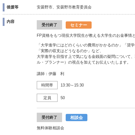
後援等
安曇野市、安曇野市教育委員会
内容
セミナー
受付終了
FP資格をもつ現役大学院生が教える大学生のお金事情
「大学進学にはどのくらいの費用がかかるのか」「奨学
「実際の収支はどうなるのか」など、
大学進学を目指す上で気になる金銭面の疑問について、
ル・プランナー）の視点を加えてお伝えいたします。
講師：伊藤 利
時間帯
13:30～15:30
定員
50
相談会
受付終了
無料体験相談会