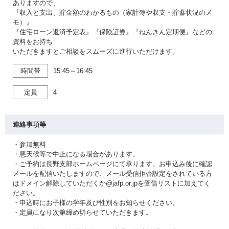
ありますので、
『収入と支出、貯金額のわかるもの（家計簿や収支・貯蓄状況のメ
モ）』
『住宅ローン返済予定表』『保険証券』『ねんきん定期便』などの
資料をお持ち
いただきますとご相談をスムーズに進行いただけます。
時間帯
15:45～16:45
定員
4
連絡事項等
・参加無料
・悪天候等で中止になる場合があります。
・ご予約は長野支部ホームページにて承ります。お申込み後に確認
メールを配信いたしますので、メール受信拒否設定をされている方
はドメイン解除していただくか@jafp.or.jpを受信リストに加えてく
ださい。
・申込時にお子様の学年及び性別をお知らせください。
・定員になり次第締め切らせていただきます。