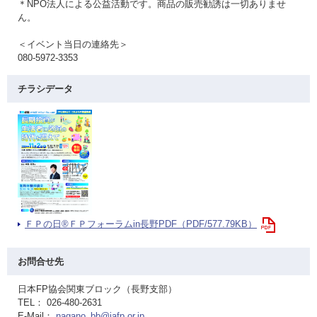
＊NPO法人による公益活動です。商品の販売勧誘は一切ありませ
ん。
＜イベント当日の連絡先＞
080-5972-3353
チラシデータ
ＦＰの日®ＦＰフォーラムin長野PDF（PDF/577.79KB）
お問合せ先
日本FP協会関東ブロック（長野支部）
TEL： 026-480-2631
E-Mail：
nagano_bb@jafp.or.jp