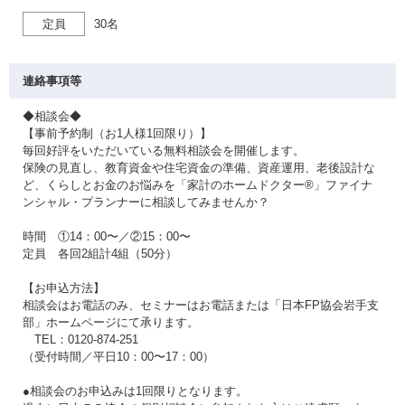
定員
30名
連絡事項等
◆相談会◆
【事前予約制（お1人様1回限り）】
毎回好評をいただいている無料相談会を開催します。
保険の見直し、教育資金や住宅資金の準備、資産運用、老後設計な
ど、くらしとお金のお悩みを「家計のホームドクター®」ファイナ
ンシャル・プランナーに相談してみませんか？
時間 ①14：00〜／②15：00〜
定員 各回2組計4組（50分）
【お申込方法】
相談会はお電話のみ、セミナーはお電話または「日本FP協会岩手支
部」ホームページにて承ります。
TEL：0120-874-251
（受付時間／平日10：00〜17：00）
●相談会のお申込みは1回限りとなります。