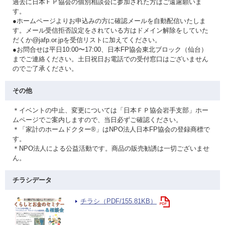
過去に日本ＦＰ協会の個別相談会に参加された方はご遠慮願いま
す。
●ホームページよりお申込みの方に確認メールを自動配信いたしま
す。メール受信拒否設定をされている方はドメイン解除をしていた
だくか@jafp.or.jpを受信リストに加えてください。
●お問合せは平日10:00〜17:00、日本FP協会東北ブロック（仙台）
までご連絡ください。土日祝日お電話での受付窓口はございません
のでご了承ください。
その他
＊イベントの中止、変更については「日本ＦＰ協会岩手支部」ホー
ムページでご案内しますので、当日必ずご確認ください。
＊「家計のホームドクター®」はNPO法人日本FP協会の登録商標で
す。
＊NPO法人による公益活動です。商品の販売勧誘は一切ございませ
ん。
チラシデータ
チラシ（PDF/155.81KB）