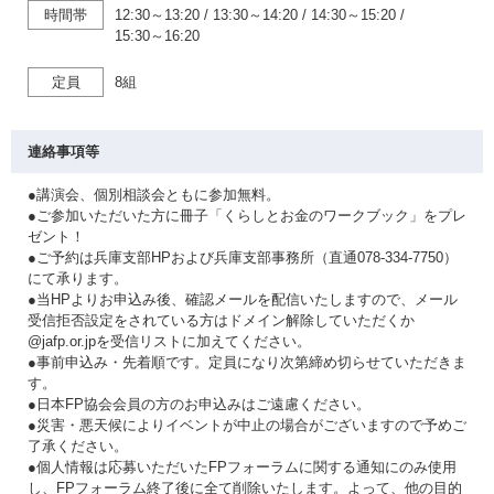
時間帯
12:30～13:20
/
13:30～14:20
/
14:30～15:20
/
15:30～16:20
定員
8組
連絡事項等
●講演会、個別相談会ともに参加無料。
●ご参加いただいた方に冊子「くらしとお金のワークブック」をプレ
ゼント！
●ご予約は兵庫支部HPおよび兵庫支部事務所（直通078-334-7750）
にて承ります。
●当HPよりお申込み後、確認メールを配信いたしますので、メール
受信拒否設定をされている方はドメイン解除していただくか
@jafp.or.jpを受信リストに加えてください。
●事前申込み・先着順です。定員になり次第締め切らせていただきま
す。
●日本FP協会会員の方のお申込みはご遠慮ください。
●災害・悪天候によりイベントが中止の場合がございますので予めご
了承ください。
●個人情報は応募いただいたFPフォーラムに関する通知にのみ使用
し、FPフォーラム終了後に全て削除いたします。よって、他の目的