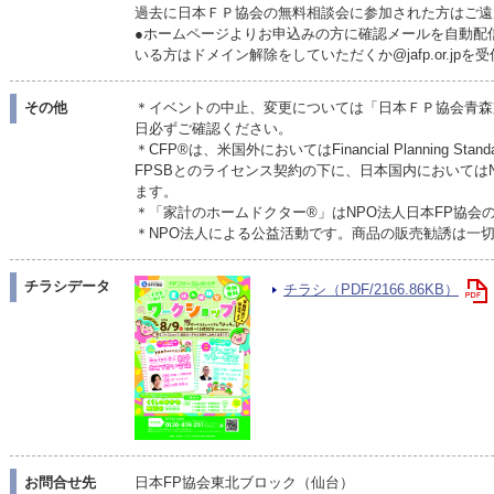
過去に日本ＦＰ協会の無料相談会に参加された方はご遠
●ホームページよりお申込みの方に確認メールを自動配
いる方はドメイン解除をしていただくか@jafp.or.jp
その他
＊イベントの中止、変更については「日本ＦＰ協会青森
日必ずご確認ください。
＊CFP®は、米国外においてはFinancial Planning Stan
FPSBとのライセンス契約の下に、日本国内においては
ます。
＊「家計のホームドクター®」はNPO法人日本FP協会
＊NPO法人による公益活動です。商品の販売勧誘は一
チラシデータ
チラシ（PDF/2166.86KB）
お問合せ先
日本FP協会東北ブロック（仙台）