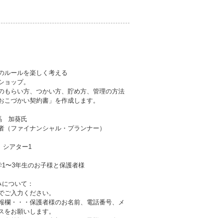
のルールを楽しく考える
ショップ。
のもらい方、つかい方、貯め方、管理の方法
おこづかい契約書」を作成します。
馬 加葵氏
者（ファイナンシャル・プランナー）
 シアター1
学1〜3年生のお子様と保護者様
みについて：
でご入力ください。
報欄・・・保護者様のお名前、電話番号、メ
スをお願いします。