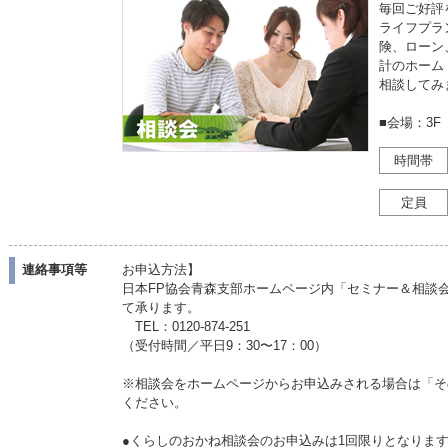
毎回ご好評
ライフプラ
険、ローン
計のホーム
相談してみ
■会場：3F
時間帯
定員
連絡事項等
お申込方法】
日本FP協会青森支部ホームページ内「セミナー＆相談
て承ります。
TEL：0120-874-251
（受付時間／平日9：30〜17：00）
※相談会をホームページからお申込みされる場合は「そ
ください。
●くらしのおかね相談会のお申込みは1回限りとなりま