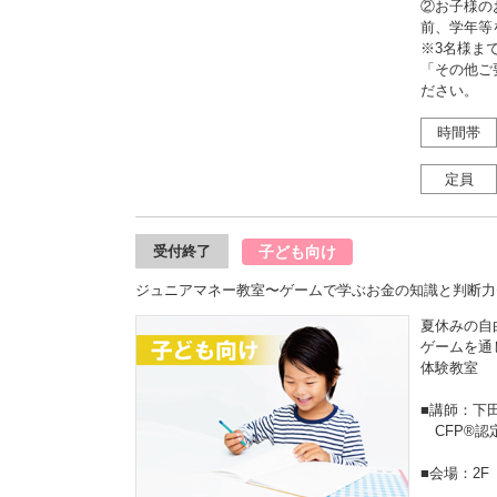
②お子様の
前、学年等
※3名様ま
「その他ご
ださい。
時間帯
定員
子ども向け
受付終了
ジュニアマネー教室〜ゲームで学ぶお金の知識と判断力
夏休みの自
ゲームを通
体験教室
■講師：下
CFP®認
■会場：2F