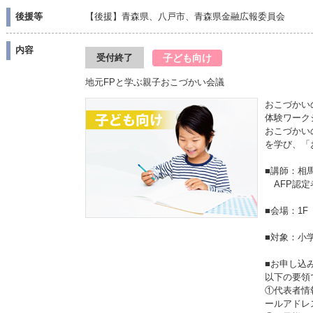
後援等
【後援】青森県、八戸市、青森県金融広報委員会
内容
子ども向け
受付終了
地元FPと学ぶ親子おこづかい会議
おこづかい
体験ワーク
おこづかい
を学び、「
■講師：相
AFP認定
■会場：1F
■対象：小
■お申し込
以下の要領
①代表者情
ールアドレ