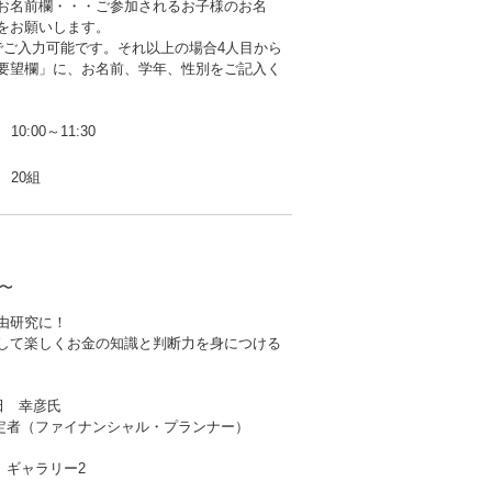
お名前欄・・・ご参加されるお子様のお名
をお願いします。
でご入力可能です。それ以上の場合4人目から
要望欄」に、お名前、学年、性別をご記入く
10:00～11:30
20組
〜
由研究に！
して楽しくお金の知識と判断力を身につける
田 幸彦氏
定者（ファイナンシャル・プランナー）
 ギャラリー2