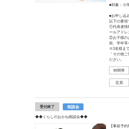
■対象：小
■お申し込
以下の要領
①代表者情
ールアドレ
②お子様の
前、学年等
※3名様ま
「その他ご
ださい。
時間帯
定員
相談会
受付終了
◆◆くらしのおかね相談会◆◆
【事前予約