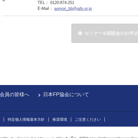
TEL： 0120-874-251
E-Mail：
aomori_bb@jafp.or.jp
セミナー&相談会のお申
会員の皆様へ
日本FP協会について
特定個人情報基本方針
推奨環境
ご注意ください
®