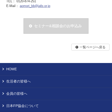
TEL： 0120-874-251
E-Mail：
aomori_bb@jafp.or.jp
セミナー&相談会のお申込み
一覧ページへ戻る
HOME
生活者の皆様へ
会員の皆様へ
日本FP協会について