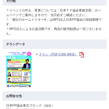
その他
＊イベントの中止、変更については「日本ＦＰ協会青森支部」ホー
ムページでご案内しますので、当日必ずご確認ください。
＊「家計のホームドクター®」はNPO法人日本FP協会の登録商標で
す。
＊NPO法人による公益活動です。商品の販売勧誘は一切ございませ
ん。
チラシデータ
チラシ（PDF/1308.49KB）
お問合せ先
日本FP協会東北ブロック（仙台）