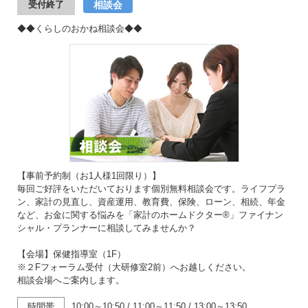
相談会
受付終了
◆◆くらしのおかね相談会◆◆
【事前予約制（お1人様1回限り）】
毎回ご好評をいただいております個別無料相談会です。ライフプラ
ン、家計の見直し、資産運用、教育費、保険、ローン、相続、年金
など、お金に関する悩みを「家計のホームドクター®」ファイナン
シャル・プランナーに相談してみませんか？
【会場】保健指導室（1F）
※２Fフォーラム受付（大研修室2前）へお越しください。
相談会場へご案内します。
時間帯
10:00～10:50
/
11:00～11:50
/
13:00～13:50