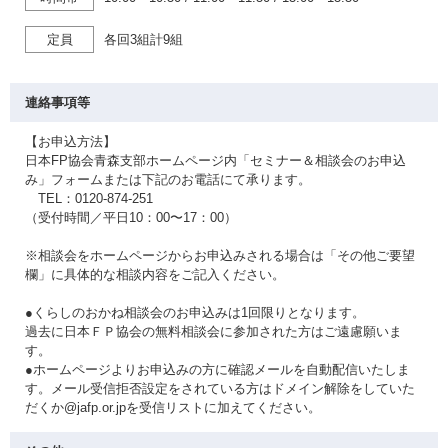
定員
各回3組計9組
連絡事項等
【お申込方法】
日本FP協会青森支部ホームページ内「セミナー＆相談会のお申込
み」フォームまたは下記のお電話にて承ります。
TEL：0120-874-251
（受付時間／平日10：00〜17：00）
※相談会をホームページからお申込みされる場合は「その他ご要望
欄」に具体的な相談内容をご記入ください。
●くらしのおかね相談会のお申込みは1回限りとなります。
過去に日本ＦＰ協会の無料相談会に参加された方はご遠慮願いま
す。
●ホームページよりお申込みの方に確認メールを自動配信いたしま
す。メール受信拒否設定をされている方はドメイン解除をしていた
だくか@jafp.or.jpを受信リストに加えてください。