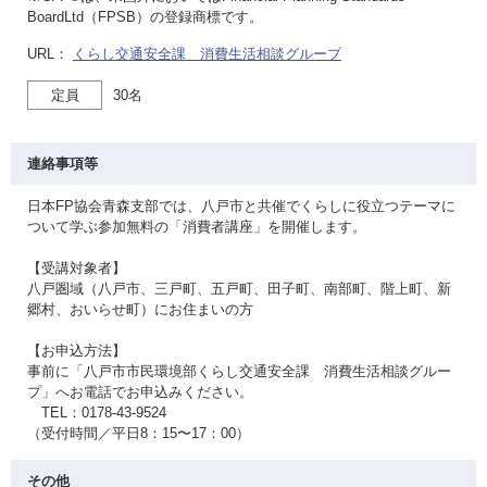
BoardLtd（FPSB）の登録商標です。
URL：
くらし交通安全課 消費生活相談グループ
定員
30名
連絡事項等
日本FP協会青森支部では、八戸市と共催でくらしに役立つテーマに
ついて学ぶ参加無料の「消費者講座」を開催します。
【受講対象者】
八戸圏域（八戸市、三戸町、五戸町、田子町、南部町、階上町、新
郷村、おいらせ町）にお住まいの方
【お申込方法】
事前に「八戸市市民環境部くらし交通安全課 消費生活相談グルー
プ」へお電話でお申込みください。
TEL：0178-43-9524
（受付時間／平日8：15〜17：00）
その他