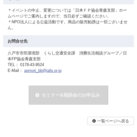
＊イベントの中止、変更については「日本ＦＰ協会青森支部」ホー
ムページでご案内しますので、当日必ずご確認ください。
＊NPO法人による公益活動です。商品の販売勧誘は一切ございませ
ん。
お問合せ先
八戸市市民環境部 くらし交通安全課 消費生活相談グループ／日
本FP協会青森支部
TEL： 0178-43-9524
E-Mail：
aomori_bb@jafp.or.jp
セミナー&相談会のお申込み
一覧ページへ戻る