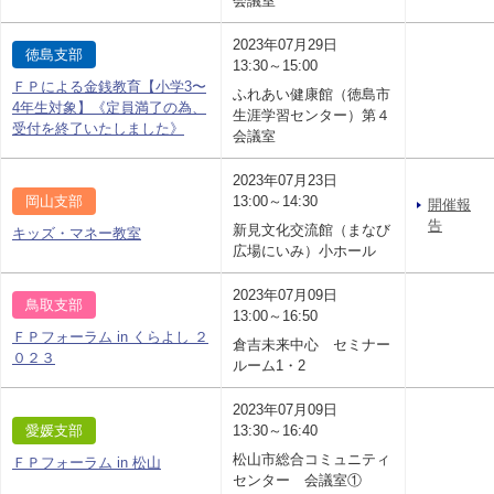
会議室
2023年07月29日
徳島支部
13:30～15:00
ＦＰによる金銭教育【小学3〜
ふれあい健康館（徳島市
4年生対象】《定員満了の為、
生涯学習センター）第４
受付を終了いたしました》
会議室
2023年07月23日
岡山支部
13:00～14:30
開催報
告
新見文化交流館（まなび
キッズ・マネー教室
広場にいみ）小ホール
2023年07月09日
鳥取支部
13:00～16:50
ＦＰフォーラム in くらよし ２
倉吉未来中心 セミナー
０２３
ルーム1・2
2023年07月09日
愛媛支部
13:30～16:40
松山市総合コミュニティ
ＦＰフォーラム in 松山
センター 会議室①