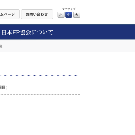
文字サイズ
小
中
大
目）
回目）