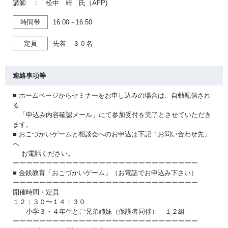
講師 ： 松中 靖 氏（AFP)
時間帯
16:00～16:50
定員
先着 ３０名
連絡事項等
■ ホームページからセミナーをお申し込みの場合は、自動配信され
る
「申込み内容確認メール」にて参加受付を完了とさせていただき
ます。
■ おこづかいゲームと相談会へのお申込は下記「お問い合わせ先」
へ
お電話ください。
ーーーーーーーーーーーーーーーーーーーーーーーーーーーー
■ 金銭教育「おこづかいゲーム」（お電話でお申込み下さい）
ーーーーーーーーーーーーーーーーーーーーーーーーーーーー
開催時間・定員
１２：３０〜１４：３０
小学３・４年生とご兄弟姉妹（保護者同伴） １２組
ーーーーーーーーーーーーーーーーーーーーーーーーーーーー