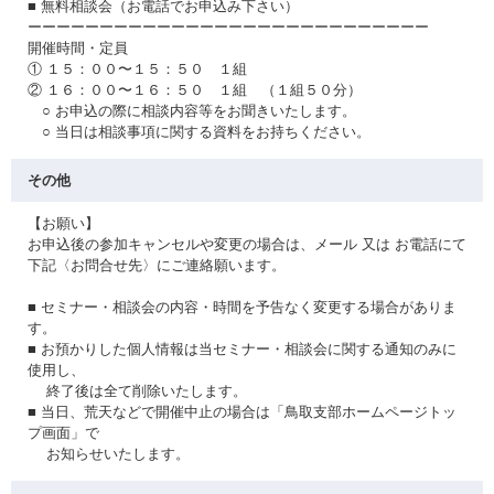
■ 無料相談会（お電話でお申込み下さい）
ーーーーーーーーーーーーーーーーーーーーーーーーーーーー
開催時間・定員
① １５：００〜１５：５０ １組
② １６：００〜１６：５０ １組 （１組５０分）
○ お申込の際に相談内容等をお聞きいたします。
○ 当日は相談事項に関する資料をお持ちください。
その他
【お願い】
お申込後の参加キャンセルや変更の場合は、メール 又は お電話にて
下記〈お問合せ先〉にご連絡願います。
■ セミナー・相談会の内容・時間を予告なく変更する場合がありま
す。
■ お預かりした個人情報は当セミナー・相談会に関する通知のみに
使用し、
終了後は全て削除いたします。
■ 当日、荒天などで開催中止の場合は「鳥取支部ホームページトッ
プ画面」で
お知らせいたします。