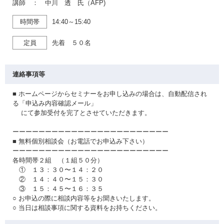
講師 ： 中川 透 氏（AFP)
時間帯
14:40～15:40
定員
先着 ５０名
連絡事項等
■ ホームページからセミナーをお申し込みの場合は、自動配信され
る「申込み内容確認メール」
にて参加受付を完了とさせていただきます。
ーーーーーーーーーーーーーーーーーーーーーーーー
■ 無料個別相談会（お電話でお申込み下さい）
ーーーーーーーーーーーーーーーーーーーーーーーー
各時間帯２組 （１組５０分）
① １３：３０〜１４：２０
② １４：４０〜１５：３０
③ １５：４５〜１６：３５
○ お申込の際に相談内容等をお聞きいたします。
○ 当日は相談事項に関する資料をお持ちください。