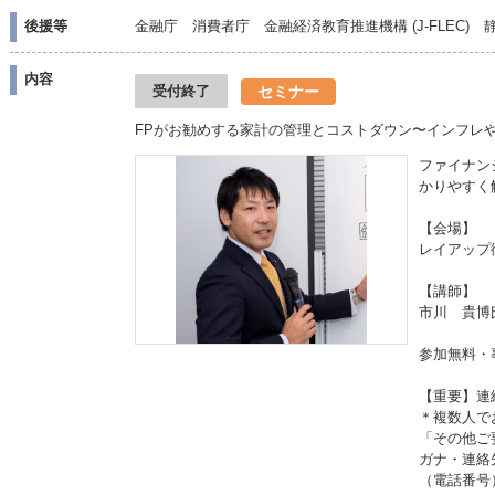
後援等
金融庁 消費者庁 金融経済教育推進機構 (J-FLEC
内容
セミナー
受付終了
FPがお勧めする家計の管理とコストダウン〜インフレ
ファイナン
かりやすく
【会場】
レイアップ
【講師】
市川 貴博
参加無料・
【重要】連
＊複数人で
「その他ご
ガナ・連絡
（電話番号