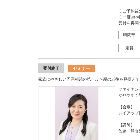
※ご予約後
※一度we
受付を再開
時間帯
定員
セミナー
受付終了
家族にやさしい円満相続の第一歩〜親の老後を見据えて
ファイナン
かりやすく
【会場】
レイアップ
【講師】
佐藤 静香