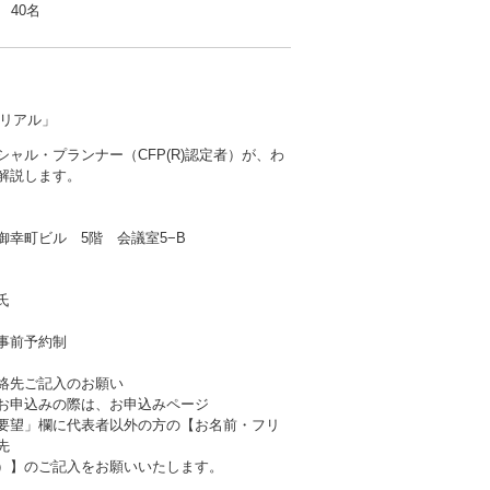
40名
リアル」
シャル・プランナー（CFP(R)認定者）が、わ
解説します。
御幸町ビル 5階 会議室5−B
氏
事前予約制
絡先ご記入のお願い
お申込みの際は、お申込みページ
要望」欄に代表者以外の方の【お名前・フリ
先
）】のご記入をお願いいたします。