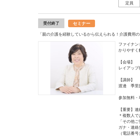
定員
セミナー
受付終了
「親の介護を経験しているから伝えられる！介護費用の
ファイナン
かりやすく
【会場】
レイアップ
【講師】
渡邊 季里
参加無料・
【重要】連
＊複数人で
「その他ご
ガナ・連絡
（電話番号