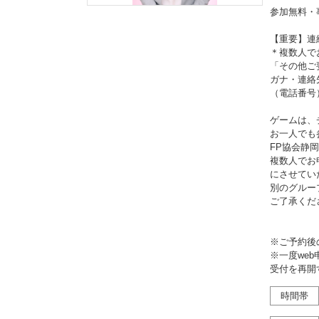
参加無料・
【重要】連
＊複数人で
「その他ご
ガナ・連絡
（電話番号
ゲームは、
お一人でも
FP協会静
複数人でお
にさせてい
別のグルー
ご了承くだ
※ご予約後
※一度we
受付を再開
時間帯