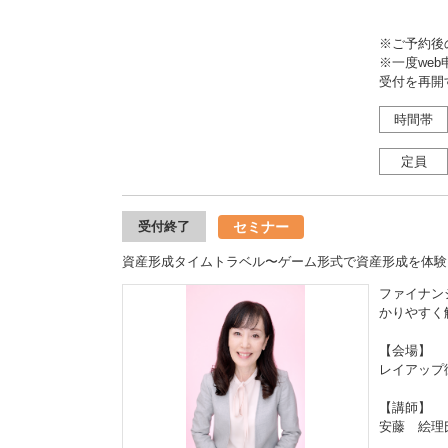
※ご予約後
※一度we
受付を再開
時間帯
定員
セミナー
受付終了
資産形成タイムトラベル〜ゲーム形式で資産形成を体験
ファイナン
かりやすく
【会場】
レイアップ
【講師】
安藤 絵理