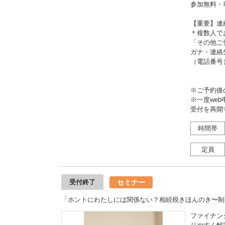
参加無料・
【重要】連
＊複数人で
「その他ご
ガナ・連絡
（電話番号
※ご予約後
※一度we
受付を再開
時間帯
定員
セミナー
受付終了
「ホントにわたしには関係ない？相続税きほんのき〜制
ファイナン