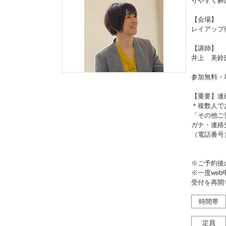
りやすく解
【会場】
レイアップ
【講師】
井上 美鈴
参加無料・
【重要】連
＊複数人で
「その他ご
ガナ・連絡
（電話番号
※ご予約後
※一度we
受付を再開
時間帯
定員