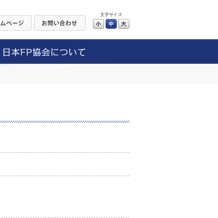
文字サイズ
小
中
大