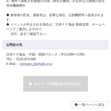
4）海外へ渡航され開催日が国（厚生労働省）の定める入国後の自宅
等待機期間中
◆ 参加者の氏名、連絡先は、必要な場合、公的機関等へ提供されま
す。
◆ イベントが中止される場合は「日本ＦＰ協会 島根支部」ホームペ
ージでご案内しますので、
当日、必ずご確認下さい。
お問合せ先
日本ＦＰ協会 中国・四国ブロック（平日10時〜17時）
TEL： 0120-874-009
E-Mail：
shimane_bb@jafp.or.jp
セミナー&相談会のお申込み
一覧ページへ戻る