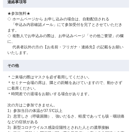
連絡事項等
★参加無料★
◇ ホームページから お申し込みの場合は、自動配信される
「申込み内容確認メール」にて参加受付を完了とさせていただき
ます。
◇ 複数人でお申込みの際は、お申込みページ「その他ご要望」の欄
に、
代表者以外の方の【お名前・フリガナ・連絡先】の記載をお願い
いたします。
その他
＊ご来場の際はマスクを必ず着用してください。
＊セミナー会場の席は、隣との距離をあけていますので、動かさず
に着席ください。
＊時間差での退場をお願いする場合があります。
次の方はご参加できません。
1）参加当日の体温が37.5℃以上
2）息苦しさ（呼吸困難）、強いだるさ、軽度であっても咳・咽頭痛
などの症状がある
3）新型コロナウイルス感染症陽性とされた人との濃厚接触