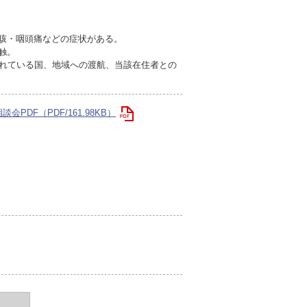
も咳・咽頭痛などの症状がある。
触。
されている国、地域への渡航、当該在住者との
DF（PDF/161.98KB）