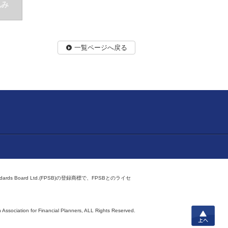
込み
一覧ページへ戻る
ndards Board Ltd.(FPSB)の登録商標で、FPSBとのライセ
上へ
 Association for Financial Planners,
ALL Rights Reserved.