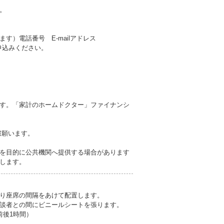
。
す）電話番号 E-mailアドレス
申込みください。
す。
す。「家計のホームドクター」ファイナンシ
慮願います。
を目的に公共機関へ提供する場合があります
します。
り座席の間隔をあけて配置します。
談者との間にビニールシートを張ります。
の前後1時間）