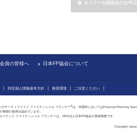
セミナー&相談会のお申
会員の皆様へ
日本FP協会について
特定個人情報基本方針
推奨環境
ご注意ください
®
よびサーティファイド ファイナンシャル プランナー
は、米国外においてはFinancial Planning Sta
会が商標の使用を認めています。
およびアフィリエイテッド ファイナンシャル プランナーは、NPO法人日本FP協会の登録商標です。
Copyright Japan