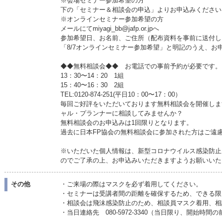
※会場セミナー参加希望の方
下の「セミナー＆相談会の申込」よりお申込みください
※オンラインセミナー参加希望の方
メールにてmiyagi_bb@jafp.or.jpへ
参加希望日、お名前、ご住所（配布資料を事前に送付しま
「8/7オンラインセミナー参加希望」と明記のうえ、お
◆◆無料相談会◆◆ お電話での事前予約が必要で
13：30〜14：20 1組
15：40〜16：30 2組
TEL:0120-874-251(平日10：00〜17：00）
毎回ご好評をいただいております無料相談会を開催しま
ャル・プランナーに相談してみませんか？
無料相談会のお申込みは1回限りとなります。
過去に日本FP協会の無料相談会に参加された方はご遠
※いただいた個人情報は、新型コロナウイルス感染防止
のでご了承の上、お申込みいただきますようお願いいた
その他
・ご来場の際はマスクを必ず着用してください。
・セミナーは受講者間の距離を確保するため、できる限
・相談会は飛沫感染防止のため、相談員マスク着用、相
・当日連絡先 080-5972-3340（当日限り、開始時間