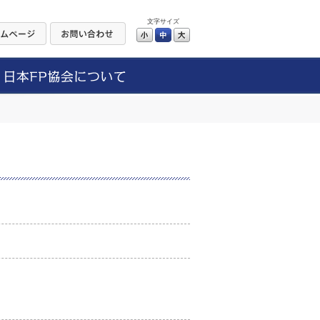
文字サイズ
小
中
大