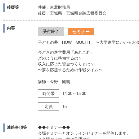
後援等
共催：東北財務局
後援：宮城県・宮城県金融広報委員会
内容
セミナー
受付終了
子どもの夢 HOW MUCH！ 〜大学進学にかかるお
今どきの進学費用「あれこれ」
どのように準備するの？
収入に応じた資金づくりとは？
〜夢を応援するための作戦タイム〜
講師：今野 剛義
時間帯
14:30～15:30
定員
15
連絡事項等
◆◆セミナー◆◆
会場セミナーとオンラインセミナーを開催します。