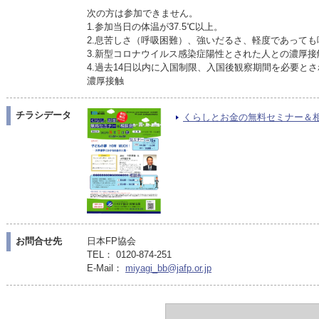
次の方は参加できません。
1.参加当日の体温が37.5℃以上。
2.息苦しさ（呼吸困難）、強いだるさ、軽度であって
3.新型コロナウイルス感染症陽性とされた人との濃厚接
4.過去14日以内に入国制限、入国後観察期間を必要と
濃厚接触
チラシデータ
くらしとお金の無料セミナー＆相談会P
お問合せ先
日本FP協会
TEL： 0120-874-251
E-Mail：
miyagi_bb@jafp.or.jp