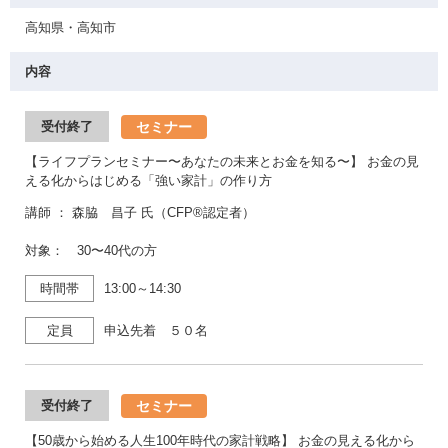
高知県・高知市
内容
セミナー
受付終了
【ライフプランセミナー〜あなたの未来とお金を知る〜】 お金の見
える化からはじめる「強い家計」の作り方
講師 ： 森脇 昌子 氏（CFP®認定者）
対象： 30〜40代の方
時間帯
13:00～14:30
定員
申込先着 ５０名
セミナー
受付終了
【50歳から始める人生100年時代の家計戦略】 お金の見える化から