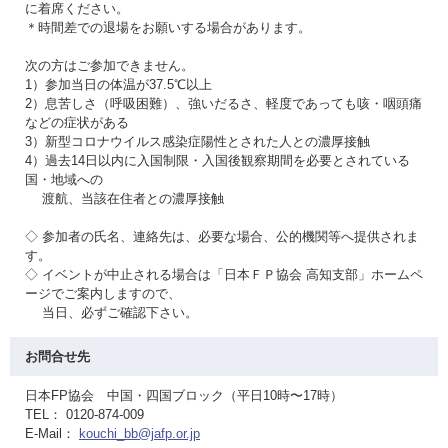
に着席ください。
＊時間差での退場をお願いする場合があります。
次の方はご参加できません。
1）参加当日の体温が37.5℃以上
2）息苦しさ（呼吸困難）、強いだるさ、軽度であっても咳・咽頭痛
などの症状がある
3）新型コロナウイルス感染症陽性とされた人との濃厚接触
4）過去14日以内に入国制限・入国後観察期間を必要とされている
国・地域への
渡航、当該在住者との濃厚接触
◇ 参加者の氏名、連絡先は、必要な場合、公的機関等へ提供されま
す。
◇ イベントが中止される場合は「日本ＦＰ協会 高知支部」ホームペ
ージでご案内しますので、
当日、必ずご確認下さい。
お問合せ先
日本FP協会 中国・四国ブロック（平日10時〜17時）
TEL： 0120-874-009
E-Mail：
kouchi_bb@jafp.or.jp