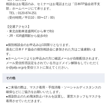
相談会はお電話のみ、セミナーはお電話または「日本FP協会岩手支
部」ホームページにて承ります。
TEL：0120-874-251
（受付時間／平日10：00〜17：00）
【交通アクセス】
・東北自動車道盛岡ICから車で8分
・JR・IGR盛岡駅から徒歩4分
●個別相談会のお申込みは1回限りとなります。
過去に日本ＦＰ協会の個別相談会に参加された方はご遠慮願いま
す。
●ホームページよりお申込みの方に確認メールが自動配信されます。
メール受信拒否設定をされている方はドメイン解除をしていただく
か@jafp.or.jpを受信リストに加えてください。
その他
●ご来場の際は、マスク着用・手指消毒・ソーシャルディスタンスの
確保などにご協力をお願いいたします。
●感染防止のため飛沫防止パネルを設置し、運営スタッフもマスクを
着用させていただきます。