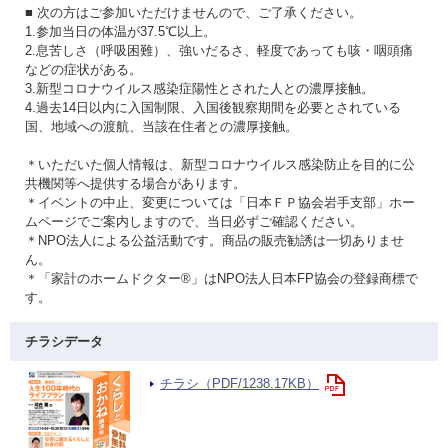
■ 次の方はご参加いただけませんので、ご了承ください。
1.参加当日の体温が37.5℃以上。
2.息苦しさ（呼吸困難）、強いだるさ、軽度であっても咳・咽頭痛
などの症状がある。
3.新型コロナウイルス感染症陽性とされた人との濃厚接触。
4.過去14日以内に入国制限、入国後観察期間を必要とされている
国、地域への渡航、当該在住者との濃厚接触。
＊いただいた個人情報は、新型コロナウイルス感染防止を目的に公
共機関等へ提供する場合があります。
＊イベントの中止、変更については「日本ＦＰ協会岩手支部」ホー
ムページでご案内しますので、当日必ずご確認ください。
＊NPO法人による公益活動です。商品の販売勧誘は一切ありませ
ん。
＊「家計のホームドクター®」はNPO法人日本FP協会の登録商標で
す。
チラシデータ
チラシ（PDF/1238.17KB）