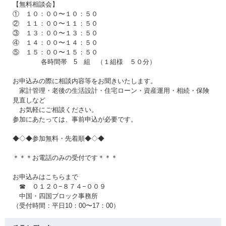
【無料相談会】
① １０：００〜１０：５０
② １１：００〜１１：５０
③ １３：００〜１３：５０
④ １４：００〜１４：５０
⑤ １５：００〜１５：５０
各時間帯 5 組 （１組様 ５０分）
お申込みの際に相談内容等をお聞きいたします。
家計管理・老後の生活設計・住宅ローン・資産運用・相続・保険
見直しなど
お気軽にご相談ください。
参加にあたっては、事前申込が必要です。
◆◇◆参加無料・先着順◆◇◆
＊＊＊お電話のみの受付です＊＊＊
お申込みはこちらまで
☎ ０１２０−８７４−００９
中国・四国ブロック事務所
（受付時間：平日10：00〜17：00）