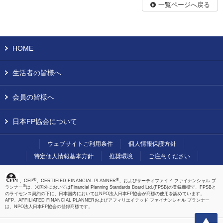
一覧ページへ戻る
HOME
生活者の皆様へ
会員の皆様へ
日本FP協会について
ウェブサイトご利用条件
個人情報保護方針
特定個人情報基本方針
推奨環境
ご注意ください
®
®
、CFP
、CERTIFIED FINANCIAL PLANNER
、およびサーティファイド ファイナンシャル プ
®
ランナー
は、米国外においてはFinancial Planning Standards Board Ltd.(FPSB)の登録商標で、FPSBと
のライセンス契約の下に、日本国内においてはNPO法人日本FP協会が商標の使用を認めています。
AFP、AFFILIATED FINANCIAL PLANNERおよびアフィリエイテッド ファイナンシャル プランナー
は、NPO法人日本FP協会の登録商標です。
上へ