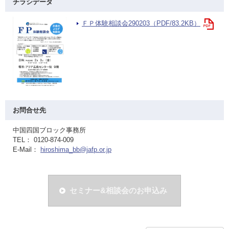
チラシデータ
ＦＰ体験相談会290203（PDF/83.2KB）
お問合せ先
中国四国ブロック事務所
TEL： 0120-874-009
E-Mail：
hiroshima_bb@jafp.or.jp
セミナー&相談会のお申込み