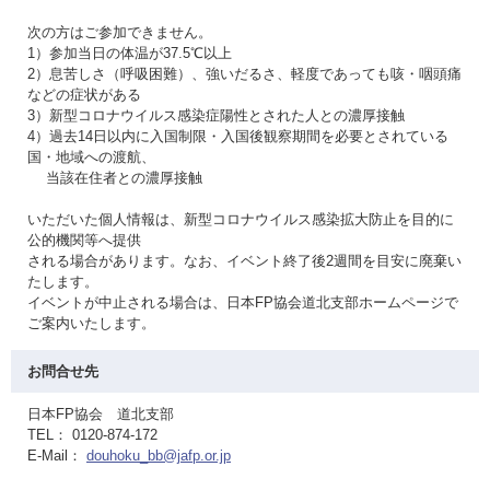
次の方はご参加できません。
1）参加当日の体温が37.5℃以上
2）息苦しさ（呼吸困難）、強いだるさ、軽度であっても咳・咽頭痛
などの症状がある
3）新型コロナウイルス感染症陽性とされた人との濃厚接触
4）過去14日以内に入国制限・入国後観察期間を必要とされている
国・地域への渡航、
当該在住者との濃厚接触
いただいた個人情報は、新型コロナウイルス感染拡大防止を目的に
公的機関等へ提供
される場合があります。なお、イベント終了後2週間を目安に廃棄い
たします。
イベントが中止される場合は、日本FP協会道北支部ホームページで
ご案内いたします。
お問合せ先
日本FP協会 道北支部
TEL： 0120-874-172
E-Mail：
douhoku_bb@jafp.or.jp