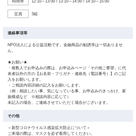
時間帯
12:10～13:00
/
13:10～14:00
/
14:10～15:00
定員
3組
連絡事項等
NPO法人による公益活動です。金融商品の勧誘等は一切ありませ
ん。
★お願い★
・複数人でお申込みの際は、お申込みページ「その他ご要望」に代
表者以外の方の【お名前・フリガナ・連絡先（電話番号）】のご記
入をお願いします。
・ご相談内容詳細の記入をお願いします。
（例：相談したい事、気になっている事、お申込みのきっかけ、家
族構成など ※相談内容に応じて）
未記入の場合、ご連絡させていただく場合がございます。
その他
＜新型コロナウイルス感染拡大防止について＞
ご来場の際は、マスクを必ず着用してください。