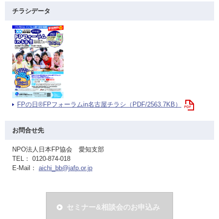
チラシデータ
FPの日®FPフォーラムin名古屋チラシ（PDF/2563.7KB）
お問合せ先
NPO法人日本FP協会 愛知支部
TEL： 0120-874-018
E-Mail：
aichi_bb@jafp.or.jp
セミナー&相談会のお申込み