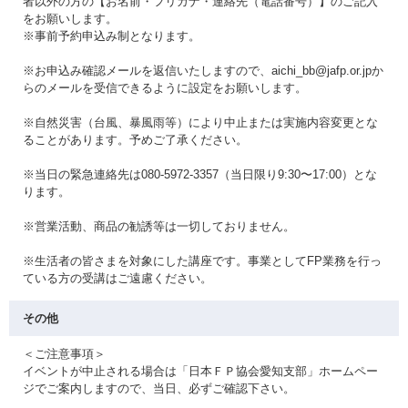
者以外の方の【お名前・フリガナ・連絡先（電話番号）】のご記入
をお願いします。
※事前予約申込み制となります。
※お申込み確認メールを返信いたしますので、aichi_bb@jafp.or.jpか
らのメールを受信できるように設定をお願いします。
※自然災害（台風、暴風雨等）により中止または実施内容変更とな
ることがあります。予めご了承ください。
※当日の緊急連絡先は080-5972-3357（当日限り9:30〜17:00）とな
ります。
※営業活動、商品の勧誘等は一切しておりません。
※生活者の皆さまを対象にした講座です。事業としてFP業務を行っ
ている方の受講はご遠慮ください。
その他
＜ご注意事項＞
イベントが中止される場合は「日本ＦＰ協会愛知支部」ホームペー
ジでご案内しますので、当日、必ずご確認下さい。