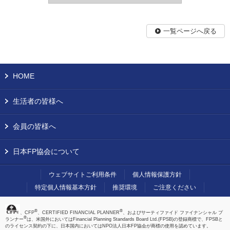
一覧ページへ戻る
HOME
生活者の皆様へ
会員の皆様へ
日本FP協会について
ウェブサイトご利用条件
個人情報保護方針
特定個人情報基本方針
推奨環境
ご注意ください
®
®
、CFP
、CERTIFIED FINANCIAL PLANNER
、およびサーティファイド ファイナンシャル プ
®
ランナー
は、米国外においてはFinancial Planning Standards Board Ltd.(FPSB)の登録商標で、FPSBと
のライセンス契約の下に、日本国内においてはNPO法人日本FP協会が商標の使用を認めています。