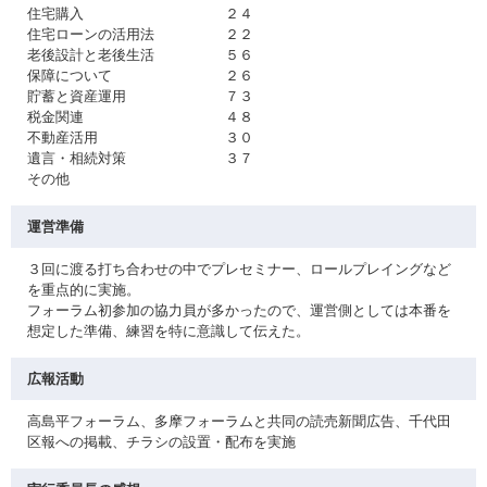
住宅購入 ２４
住宅ローンの活用法 ２２
老後設計と老後生活 ５６
保障について ２６
貯蓄と資産運用 ７３
税金関連 ４８
不動産活用 ３０
遺言・相続対策 ３７
その他
運営準備
３回に渡る打ち合わせの中でプレセミナー、ロールプレイングなど
を重点的に実施。
フォーラム初参加の協力員が多かったので、運営側としては本番を
想定した準備、練習を特に意識して伝えた。
広報活動
高島平フォーラム、多摩フォーラムと共同の読売新聞広告、千代田
区報への掲載、チラシの設置・配布を実施