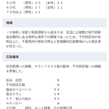
５０代 （男性）２３ （女性）２３
６０代 （男性）１７ （女性）１１
７０代以上（男性）１１
地域
ＪＲ御茶ノ水駅と秋葉原駅から徒歩５分、近辺には複数の地下鉄駅
徒歩圏内にある便利な場所での開催であったため、千代田区内の住
民以上に、千葉県内や神奈川県など首都圏内広範囲域からの来訪者
が目立った。
広告媒体
読売新聞への掲載、チラシ７０００枚の配布、千代田区報への掲載
を実施した。
折込 読売 ８
千代田区広報 ８
協会ホームページ ５４
置きチラシ １８
ＦＰ・知人の紹介 ４５
ＨＰバナー ８
その他 雑誌、ネット検索、その他無記述