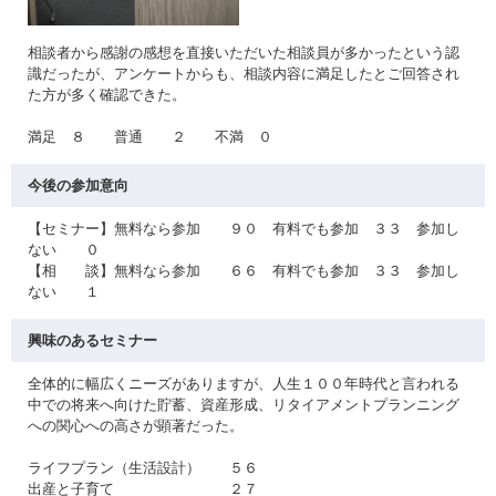
相談者から感謝の感想を直接いただいた相談員が多かったという認
識だったが、アンケートからも、相談内容に満足したとご回答され
た方が多く確認できた。
満足 ８ 普通 ２ 不満 ０
今後の参加意向
【セミナー】無料なら参加 ９０ 有料でも参加 ３３ 参加し
ない ０
【相 談】無料なら参加 ６６ 有料でも参加 ３３ 参加し
ない １
興味のあるセミナー
全体的に幅広くニーズがありますが、人生１００年時代と言われる
中での将来へ向けた貯蓄、資産形成、リタイアメントプランニング
への関心への高さが顕著だった。
ライフプラン（生活設計） ５６
出産と子育て ２７