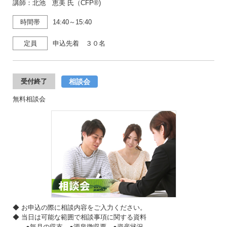
講師：北池 恵美 氏（CFP®)
時間帯
14:40～15:40
定員
申込先着 ３０名
相談会
受付終了
無料相談会
◆ お申込の際に相談内容をご入力ください。
◆ 当日は可能な範囲で相談事項に関する資料
●毎月の収支 ●源泉徴収票 ●資産状況