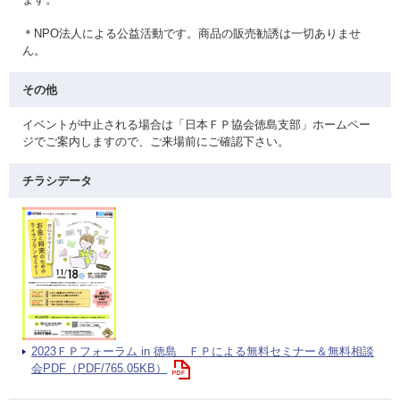
＊NPO法人による公益活動です。商品の販売勧誘は一切ありませ
ん。
その他
イベントが中止される場合は「日本ＦＰ協会徳島支部」ホームペー
ジでご案内しますので、ご来場前にご確認下さい。
チラシデータ
2023ＦＰフォーラム in 徳島 ＦＰによる無料セミナー＆無料相談
会PDF（PDF/765.05KB）