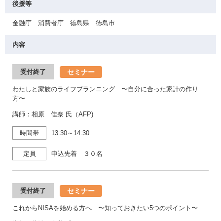
後援等
金融庁 消費者庁 徳島県 徳島市
内容
セミナー
受付終了
わたしと家族のライフプランニング 〜自分に合った家計の作り
方〜
講師：相原 佳奈 氏（AFP)
時間帯
13:30～14:30
定員
申込先着 ３０名
セミナー
受付終了
これからNISAを始める方へ 〜知っておきたい5つのポイント〜