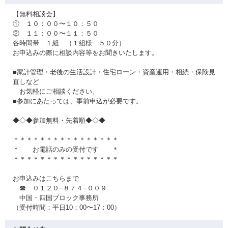
【無料相談会】
① １０：００〜１０：５０
② １１：００〜１１：５０
各時間帯 １組 （１組様 ５０分）
お申込みの際に相談内容等をお聞きいたします。
■家計管理・老後の生活設計・住宅ローン・資産運用・相続・保険見
直しなど
お気軽にご相談ください。
■参加にあたっては、事前申込が必要です。
◆◇◆参加無料・先着順◆◇◆
＊＊＊＊＊＊＊＊＊＊＊＊＊＊＊＊
＊ お電話のみの受付です ＊
＊＊＊＊＊＊＊＊＊＊＊＊＊＊＊＊
お申込みはこちらまで
☎ ０１２０−８７４−００９
中国・四国ブロック事務所
（受付時間：平日10：00〜17：00）