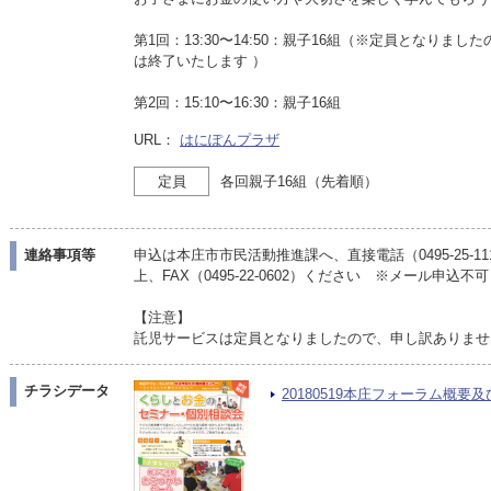
第1回：13:30〜14:50：親子16組（※定員となり
は終了いたします ）
第2回：15:10〜16:30：親子16組
URL：
はにぽんプラザ
定員
各回親子16組（先着順）
連絡事項等
申込は本庄市市民活動推進課へ、直接電話（0495-25-
上、FAX（0495-22-0602）ください ※メール申込不可
【注意】
託児サービスは定員となりましたので、申し訳ありませ
チラシデータ
20180519本庄フォーラム概要及び