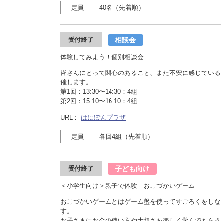
定員
40名（先着順）
相談会
受付終了
体験してみよう！個別相談会
皆さんにとって関心のあること、また不安に感じている
催します。
第1回：13:30〜14:30：4組
第2回：15:10〜16:10：4組
URL：
はにぽんプラザ
定員
各回4組（先着順）
子ども向け
受付終了
＜小学生向け＞親子で体験 おこづかいゲーム
おこづかいゲームとはゲーム盤を使ってすごろくをしな
す。
お子さまにお金の使い方や大切さを楽しく学んでもらう