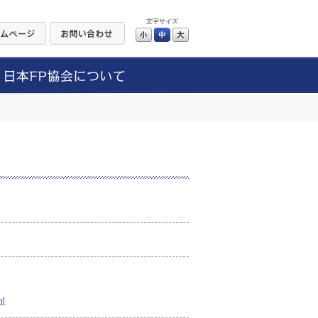
文字サイズ
小
中
大
ml