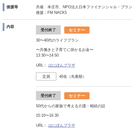
後援等
共催 本庄市、NPO法人日本ファイナンシャル・プラ
後援：FM NACK5
内容
セミナー
受付終了
30〜40代のライフプラン
〜共働きと子育てに掛かるお金〜
13:30〜14:50
URL：
はにぽんプラザ
定員
40名（先着順）
セミナー
受付終了
50代からの家族で考える介護・相続の話
15:10〜16:30
URL：
はにぽんプラザ