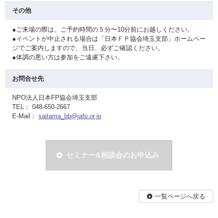
その他
●ご来場の際は、ご予約時間の５分〜10分前にお越しください。
●イベントが中止される場合は「日本ＦＰ協会埼玉支部」ホームペー
ジでご案内しますので、当日、必ずご確認ください。
●体調の悪い方は参加をご遠慮下さい。
お問合せ先
NPO法人日本FP協会埼玉支部
TEL： 048-650-2667
E-Mail：
saitama_bb@jafp.or.jp
セミナー&相談会のお申込み
一覧ページへ戻る