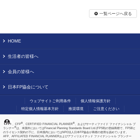
一覧ページへ戻る
HOME
生活者の皆様へ
会員の皆様へ
日本FP協会について
ウェブサイトご利用条件
個人情報保護方針
特定個人情報基本方針
推奨環境
ご注意ください
®
®
、CFP
、CERTIFIED FINANCIAL PLANNER
、およびサーティファイド ファイナンシャル プ
®
ランナー
は、米国外においてはFinancial Planning Standards Board Ltd.(FPSB)の登録商標で、FPSBと
のライセンス契約の下に、日本国内においてはNPO法人日本FP協会が商標の使用を認めています。
AFP、AFFILIATED FINANCIAL PLANNERおよびアフィリエイテッド ファイナンシャル プランナー