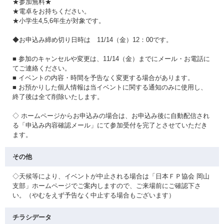
★参加無料★
★電卓をお持ちください。
★小学生4,5,6年生が対象です。
◆お申込み締め切り日時は 11/14（金）12：00です。
■ 参加のキャンセルや変更は、11/14（金）までにメール・お電話に
てご連絡ください。
■ イベントの内容・時間を予告なく変更する場合があります。
■ お預かりした個人情報は当イベントに関する通知のみに使用し、
終了後は全て削除いたします。
◇ ホームページからお申込みの場合は、お申込み後に自動配信され
る「申込み内容確認メール」にて参加受付を完了とさせていただき
ます。
その他
◇天候等により、イベントが中止される場合は「日本ＦＰ協会 岡山
支部」ホームページでご案内しますので、ご来場前にご確認下さ
い。（やむをえず予告なく中止する場合もございます）
チラシデータ