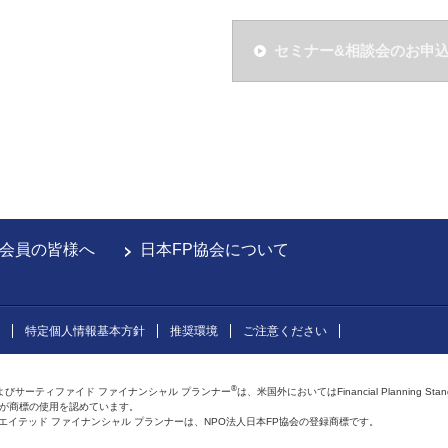
セミナー&相談会のお申
会員の皆様へ
日本FP協会について
特定個人情報基本方針
推奨環境
ご注意ください
®
よびサーティファイド ファイナンシャル プランナー
は、米国外においてはFinancial Planning Sta
会が商標の使用を認めています。
およびアフィリエイテッド ファイナンシャル プランナーは、NPO法人日本FP協会の登録商標です。