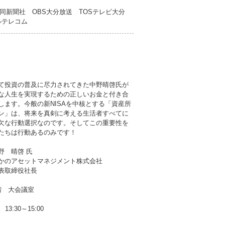
同新聞社 OBS大分放送 TOSテレビ大分
ブルテレコム
て投資の普及に尽力されてきた中野晴啓氏が
な人生を実現するための正しいお金と付き合
します。今般の新NISAを中核とする「資産所
ン」は、将来を真剣に考える生活者すべてに
欠な行動選択なのです。そしてこの重要性を
たちは行動あるのみです！
野 晴啓 氏
セットマネジメント株式会社
締役社長
階 大会議室
13:30～15:00