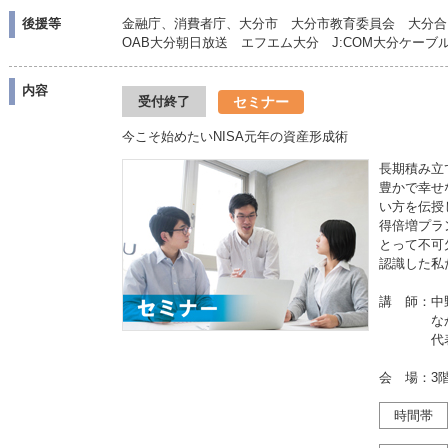
後援等
金融庁、消費者庁、大分市 大分市教育委員会 大分合
OAB大分朝日放送 エフエム大分 J:COM大分ケー
内容
セミナー
受付終了
今こそ始めたいNISA元年の資産形成術
長期積み立
豊かで幸せ
い方を伝授
得倍増プラ
とって不可
認識した私
講 師：中
なかのア
代表取
会 場：3
時間帯