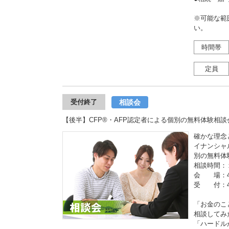
※可能な範
い。
時間帯
定員
相談会
受付終了
【後半】CFP®・AFP認定者による個別の無料体験相談
確かな理念
イナンシャ
別の無料体
相談時間：
会 場：4
受 付：4
「お金のこ
相談してみ
「ハードル