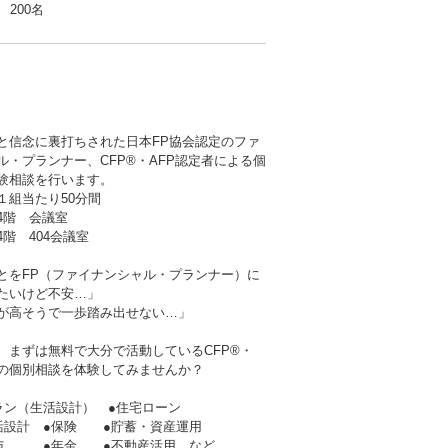
200名
と信念に裏打ちされた日本FP協会認定のファ
ル・プランナー、CFP®・AFP認定者による個
験相談を行います。
１組当たり50分間
階 会議室
階 404会議室
とをFP（ファイナンシャル・プランナー）に
たいけど不安…」
が高そうで一歩踏み出せない…」
、まずは無料で大分で活動しているCFP®・
者の個別相談を体験してみませんか？
ラン（生活設計） ●住宅ローン
生活設計 ●保険 ●貯蓄・資産運用
贈与 ●年金 ●不動産活用 など