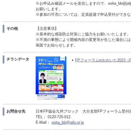
※お申込み確認メールを送信しますので、ooita_bb@ja
お願いします。
※参加の可否については、定員超過で申込受付ができな
その他
【注意事項】
※基本的な感染防止対策にご協力をお願いいたします。
※不測の事態により開催内容の変更等が生じた場合には
画面でお知らせします。
チラシデータ
FPフォーラムinおおいた2023（PD
お問合せ先
日本FP協会九州ブロック 大分支部FPフォーラム受付担当（
TEL： 0120-725-012
E-Mail：
ooita_bb@jafp.or.jp