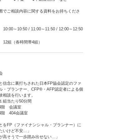
囲でご相談内容に関する資料をお持ちくださ
10:00～10:50
/
11:00～11:50
/
12:00～12:50
12組（各時間帯4組）
会
と信念に裏打ちされた日本FP協会認定のファ
ル・プランナー、CFP®・AFP認定者による個
験相談を行います。
１組当たり50分間
階 会議室
階 404会議室
とをFP（ファイナンシャル・プランナー）に
たいけど不安…」
が高そうで一歩踏み出せない…」