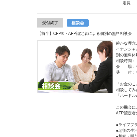
定員
相談会
受付終了
【前半】CFP®・AFP認定者による個別の無料相談会
確かな理念
イナンシャ
別の無料体
相談時間：
会 場：4
受 付：4
「お金のこ
相談してみ
「ハードル
この機会に
AFP認定
●ライフプ
●老後の
●相続・