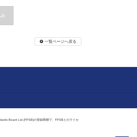
込み
一覧ページへ戻る
ndards Board Ltd.(FPSB)の登録商標で、FPSBとのライセ