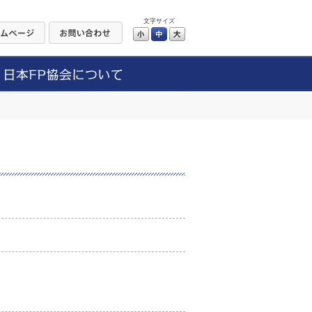
文字サイズ
小
中
大