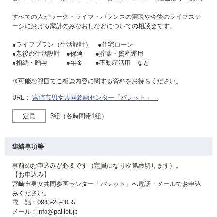
すべての人がワーク・ライフ・バランスの実現や今後のライフステ
ージにおける家計のみなおしなどについての相談会です。
●ライフプラン（生活設計） ●住宅ローン
●老後の生活設計 ●保険 ●貯蓄・資産運用
●相続・贈与 ●年金 ●不動産活用 など
※可能な範囲でご相談内容に関する資料をお持ちください。
URL：
宮崎市男女共同参画センター「パレット」
定員
3組（各時間帯1組）
連絡事項等
事前のお申込みが必要です（定員になり次第締切ります）。
【お申込み】
宮崎市男女共同参画センター「パレット」へ電話・メールでお申込
みください。
電 話：0985-25-2055
メール：info@pal-let.jp